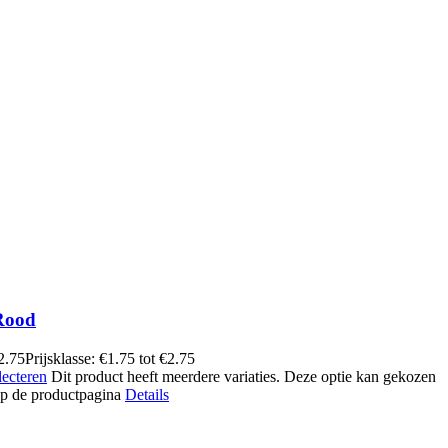
Rood
2.75
Prijsklasse: €1.75 tot €2.75
lecteren
Dit product heeft meerdere variaties. Deze optie kan gekozen
p de productpagina
Details