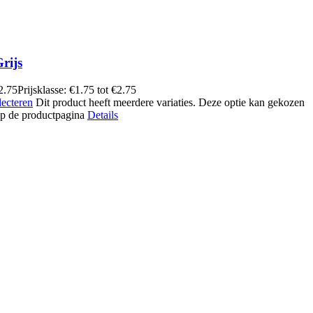
rijs
2.75
Prijsklasse: €1.75 tot €2.75
lecteren
Dit product heeft meerdere variaties. Deze optie kan gekozen
p de productpagina
Details