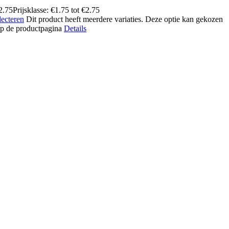
2.75
Prijsklasse: €1.75 tot €2.75
lecteren
Dit product heeft meerdere variaties. Deze optie kan gekozen
p de productpagina
Details