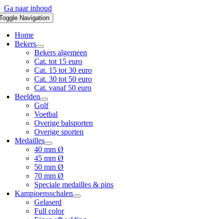
Ga naar inhoud
Toggle Navigation
Home
Bekers
Bekers algemeen
Cat. tot 15 euro
Cat. 15 tot 30 euro
Cat. 30 tot 50 euro
Cat. vanaf 50 euro
Beelden
Golf
Voetbal
Overige balsporten
Overige sporten
Medailles
40 mm Ø
45 mm Ø
50 mm Ø
70 mm Ø
Speciale medailles & pins
Kampioensschalen
Gelaserd
Full color