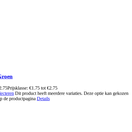
Groen
2.75
Prijsklasse: €1.75 tot €2.75
lecteren
Dit product heeft meerdere variaties. Deze optie kan gekozen
p de productpagina
Details