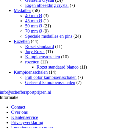
Gelaserd crystal
(24)
Eigen afbeelding crystal
(7)
Medailles
(58)
40 mm Ø
(3)
45 mm Ø
(1)
50 mm Ø
(21)
70 mm Ø
(9)
Speciale medailles en pins
(24)
Rozetten
(44)
Rozet standaard
(11)
Jury Rozet
(11)
Kampioensrozetten
(10)
rozetten
(11)
Rozet standaard blanco
(11)
Kampioensschalen
(14)
Full color kampioensschalen
(7)
Gelaserd kampioensschalen
(7)
info@scheffersportprijzen.nl
Informatie
Contact
Over ons
Klantenservice
Privacyverklaring
Leveringsvoorwaarden