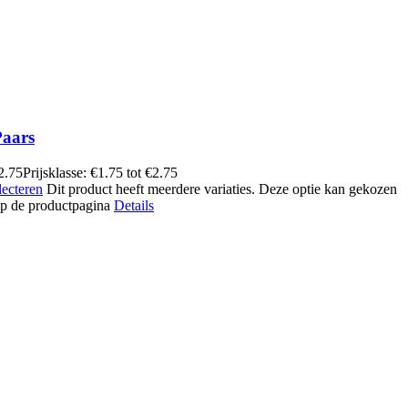
Paars
2.75
Prijsklasse: €1.75 tot €2.75
lecteren
Dit product heeft meerdere variaties. Deze optie kan gekozen
p de productpagina
Details