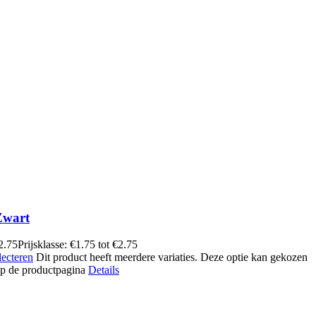
Zwart
2.75
Prijsklasse: €1.75 tot €2.75
lecteren
Dit product heeft meerdere variaties. Deze optie kan gekozen
p de productpagina
Details