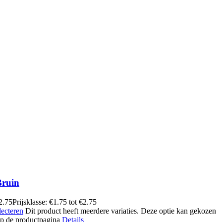
Bruin
2.75
Prijsklasse: €1.75 tot €2.75
lecteren
Dit product heeft meerdere variaties. Deze optie kan gekozen
p de productpagina
Details