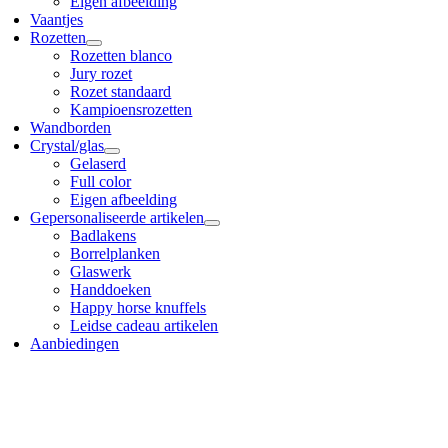
Eigen afbeelding
Vaantjes
Rozetten
Rozetten blanco
Jury rozet
Rozet standaard
Kampioensrozetten
Wandborden
Crystal/glas
Gelaserd
Full color
Eigen afbeelding
Gepersonaliseerde artikelen
Badlakens
Borrelplanken
Glaswerk
Handdoeken
Happy horse knuffels
Leidse cadeau artikelen
Aanbiedingen