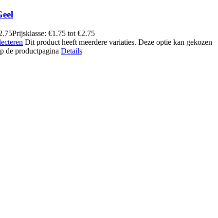
Geel
2.75
Prijsklasse: €1.75 tot €2.75
lecteren
Dit product heeft meerdere variaties. Deze optie kan gekozen
p de productpagina
Details