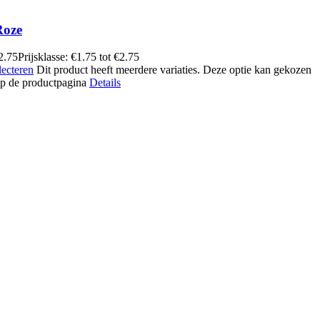
Roze
2.75
Prijsklasse: €1.75 tot €2.75
lecteren
Dit product heeft meerdere variaties. Deze optie kan gekozen
p de productpagina
Details