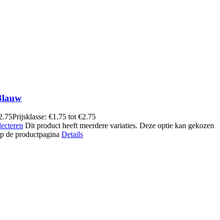
Blauw
2.75
Prijsklasse: €1.75 tot €2.75
lecteren
Dit product heeft meerdere variaties. Deze optie kan gekozen
p de productpagina
Details