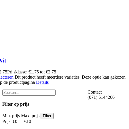
Wit
2.75
Prijsklasse: €1.75 tot €2.75
lecteren
Dit product heeft meerdere variaties. Deze optie kan gekozen
p de productpagina
Details
Contact
(071) 5144266
Filter op prijs
Min. prijs
Max. prijs
Filter
Prijs:
€0
—
€10