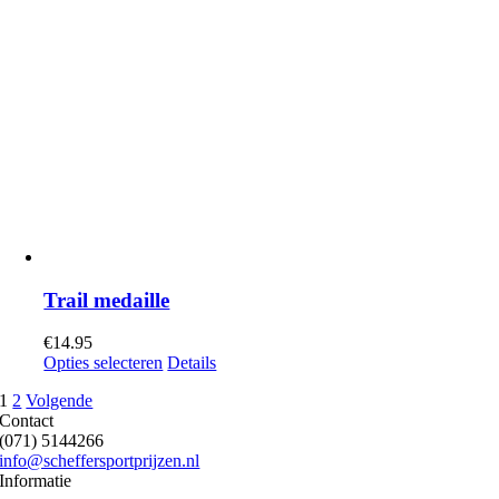
Trail medaille
€
14.95
Opties selecteren
Details
1
2
Volgende
Contact
(071) 5144266
info@scheffersportprijzen.nl
Informatie