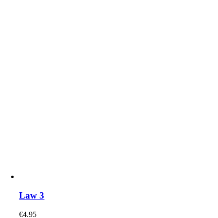
Law 3
€
4.95