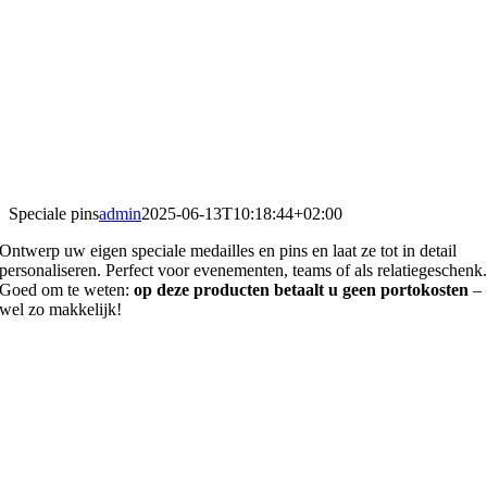
Speciale pins
admin
2025-06-13T10:18:44+02:00
Ontwerp uw eigen speciale medailles en pins en laat ze tot in detail
personaliseren. Perfect voor evenementen, teams of als relatiegeschenk
Goed om te weten:
op deze producten betaalt u geen portokosten
–
wel zo makkelijk!