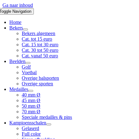
Ga naar inhoud
Toggle Navigation
Home
Bekers
Bekers algemeen
Cat. tot 15 euro
Cat. 15 tot 30 euro
Cat. 30 tot 50 euro
Cat. vanaf 50 euro
Beelden
Golf
Voetbal
Overige balsporten
Overige sporten
Medailles
40 mm Ø
45 mm Ø
50 mm Ø
70 mm Ø
Speciale medailles & pins
Kampioensschalen
Gelaserd
Full color