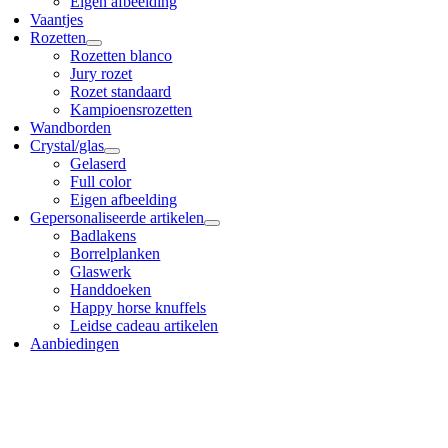
Eigen afbeelding
Vaantjes
Rozetten
Rozetten blanco
Jury rozet
Rozet standaard
Kampioensrozetten
Wandborden
Crystal/glas
Gelaserd
Full color
Eigen afbeelding
Gepersonaliseerde artikelen
Badlakens
Borrelplanken
Glaswerk
Handdoeken
Happy horse knuffels
Leidse cadeau artikelen
Aanbiedingen