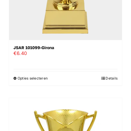
Wandborden
Crystal/glas
JSAR 101099-Girona
Gepersonaliseerde artikelen
€
6.40
Aanbiedingen
Opties selecteren
Details
Dit
product
heeft
meerdere
variaties.
Deze
optie