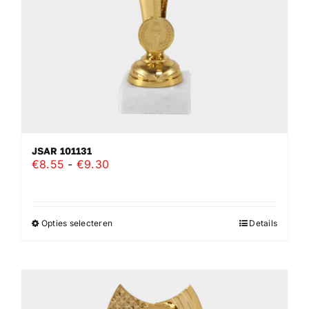
op
de
productpagina
JSAR 101131
Prijsklasse:
€
8.55
-
€
9.30
€8.55
tot
€9.30
Opties selecteren
Details
Dit
product
heeft
meerdere
variaties.