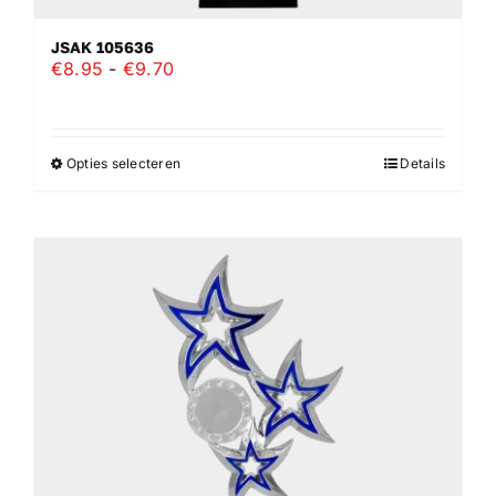
JSAK 105636
Prijsklasse:
€
8.95
-
€
9.70
€8.95
tot
€9.70
Opties selecteren
Details
Dit
product
heeft
meerdere
variaties.
Deze
optie
kan
gekozen
worden
op