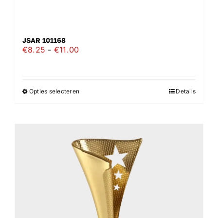
JSAR 101168
Prijsklasse:
€
8.25
-
€
11.00
€8.25
tot
€11.00
Opties selecteren
Details
Dit
product
heeft
meerdere
variaties.
Deze
optie
kan
gekozen
worden