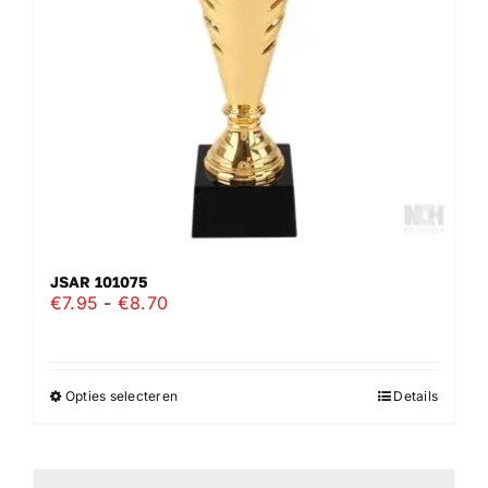
worden
op
de
productpagina
JSAR 101075
Prijsklasse:
€
7.95
-
€
8.70
€7.95
tot
€8.70
Opties selecteren
Details
Dit
product
heeft