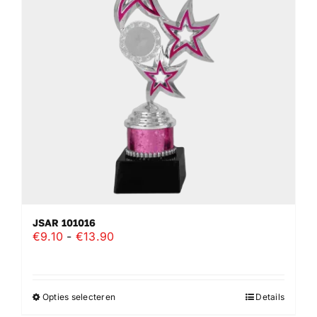
optie
kan
gekozen
worden
op
de
productpagina
JSAR 101016
Prijsklasse:
€
9.10
-
€
13.90
€9.10
tot
€13.90
Opties selecteren
Details
Dit