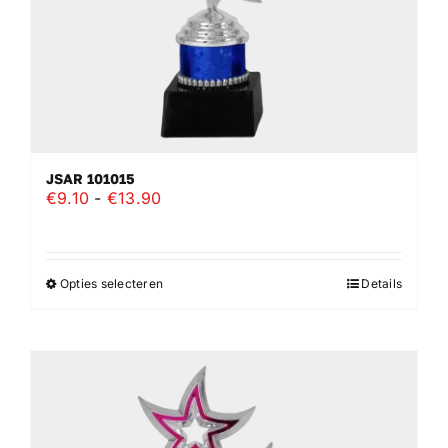
de
productpagina
JSAR 101015
Prijsklasse:
€
9.10
-
€
13.90
€9.10
tot
€13.90
Opties selecteren
Details
Dit
product
heeft
meerdere
variaties.
Deze