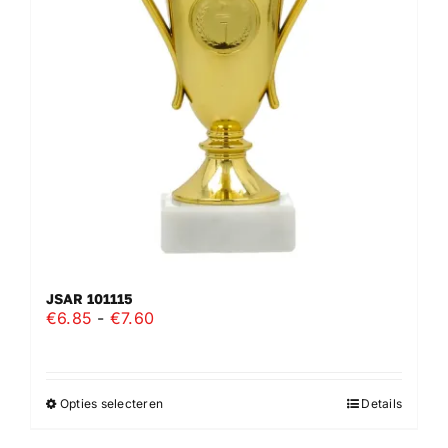
kan
gekozen
worden
op
de
productpagina
JSAR 101115
Prijsklasse:
€
6.85
-
€
7.60
€6.85
tot
€7.60
Opties selecteren
Details
Dit
product