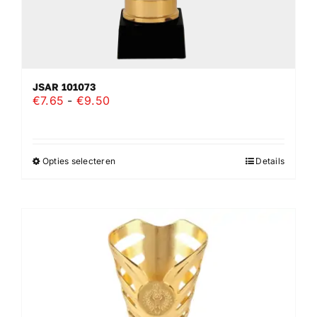
JSAR 101073
Prijsklasse:
€
7.65
-
€
9.50
€7.65
tot
€9.50
Opties selecteren
Details
Dit
product
heeft
meerdere
variaties.
Deze
optie
kan
gekozen