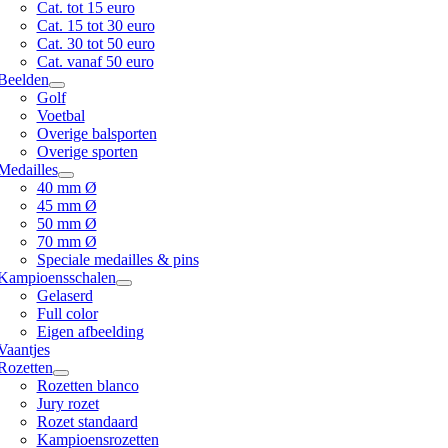
Cat. tot 15 euro
Cat. 15 tot 30 euro
Cat. 30 tot 50 euro
Cat. vanaf 50 euro
Beelden
Golf
Voetbal
Overige balsporten
Overige sporten
Medailles
40 mm Ø
45 mm Ø
50 mm Ø
70 mm Ø
Speciale medailles & pins
Kampioensschalen
Gelaserd
Full color
Eigen afbeelding
Vaantjes
Rozetten
Rozetten blanco
Jury rozet
Rozet standaard
Kampioensrozetten