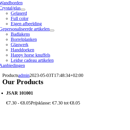
Wandborden
Crystal/glas
Gelaserd
Full color
Eigen afbeelding
Gepersonaliseerde artikelen
Badlakens
Borrelplanken
Glaswerk
Handdoeken
Happy horse knuffels
Leidse cadeau artikelen
Aanbiedingen
Products
admin
2023-05-03T17:48:34+02:00
Our Products
JSAR 101001
€
7.30
-
€
8.05
Prijsklasse: €7.30 tot €8.05