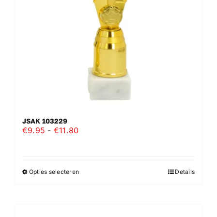
worden
op
de
productpagina
JSAK 103229
Prijsklasse:
€
9.95
-
€
11.80
€9.95
tot
€11.80
Opties selecteren
Details
Dit
product
heeft
meerdere