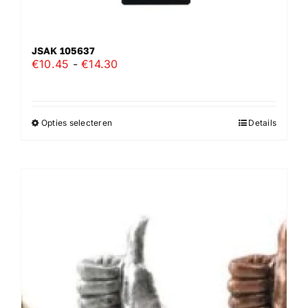
JSAK 105637
Prijsklasse:
€
10.45
-
€
14.30
€10.45
tot
€14.30
Opties selecteren
Details
Dit
product
heeft
meerdere
variaties.
Deze
optie
kan
gekozen
worden