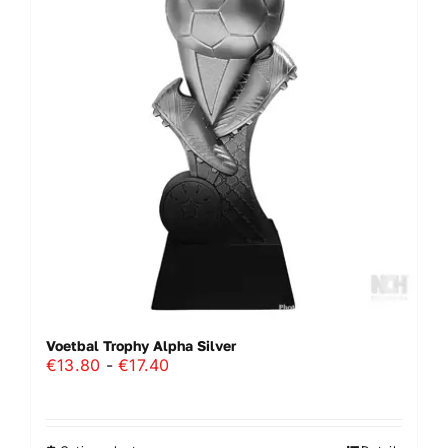
Deze
optie
kan
gekozen
worden
op
de
productpagina
Voetbal Trophy Alpha Silver
Prijsklasse:
€
13.80
-
€
17.40
€13.80
tot
€17.40