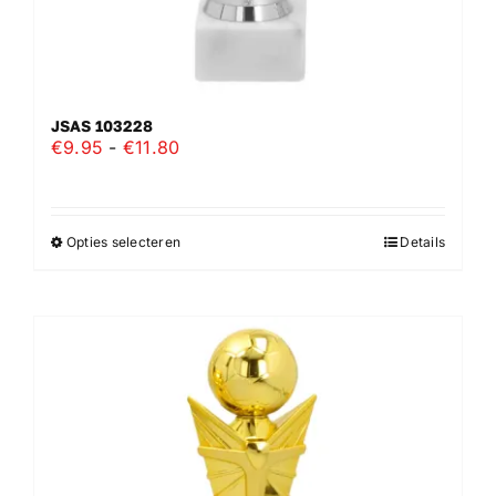
JSAS 103228
Prijsklasse:
€
9.95
-
€
11.80
€9.95
tot
€11.80
Opties selecteren
Details
Dit
product
heeft
meerdere
variaties.
Deze
optie
kan
gekozen