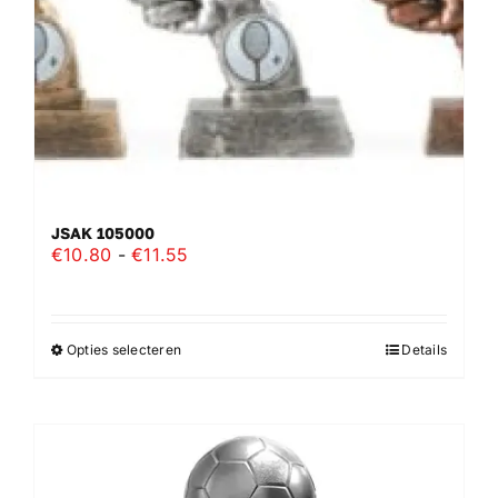
op
de
productpagina
JSAK 105000
Prijsklasse:
€
10.80
-
€
11.55
€10.80
tot
€11.55
Opties selecteren
Details
Dit
product
heeft
meerdere
variaties.