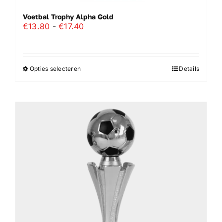
Voetbal Trophy Alpha Gold
Prijsklasse:
€
13.80
-
€
17.40
€13.80
tot
€17.40
Opties selecteren
Details
Dit
product
heeft
meerdere
variaties.
Deze
optie
kan
gekozen
worden
op
de