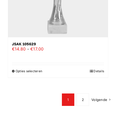
productpagina
JSAK 105629
Prijsklasse:
€
14.80
-
€
17.00
€14.80
tot
€17.00
Opties selecteren
Details
Dit
product
heeft
meerdere
variaties.
1
2
Volgende
Deze
optie