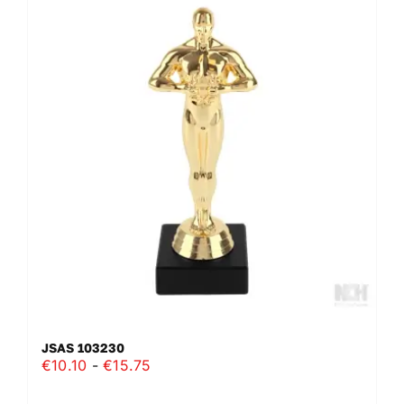
variaties.
Deze
optie
kan
gekozen
worden
op
de
productpagina
JSAS 103230
Prijsklasse:
€
10.10
-
€
15.75
€10.10