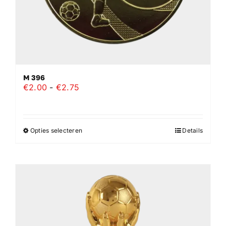
productpagina
M 396
Prijsklasse:
€
2.00
-
€
2.75
€2.00
tot
€2.75
Opties selecteren
Details
Dit
product
heeft
meerdere
variaties.
Deze
optie