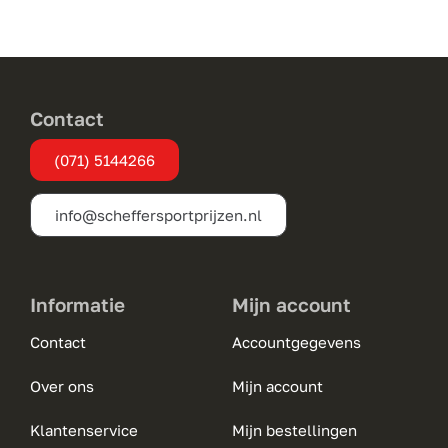
Deze
optie
kan
gekozen
Contact
worden
(071) 5144266
op
de
info@scheffersportprijzen.nl
productpagina
Informatie
Mijn account
Contact
Accountgegevens
Over ons
Mijn account
Klantenservice
Mijn bestellingen