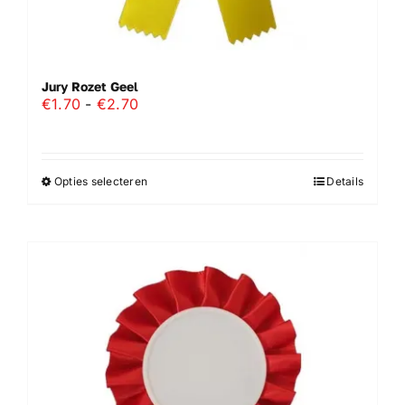
Jury Rozet Geel
Prijsklasse:
€
1.70
-
€
2.70
€1.70
tot
€2.70
Opties selecteren
Details
Dit
product
heeft
meerdere
variaties.
Deze
optie
kan
gekozen
worden