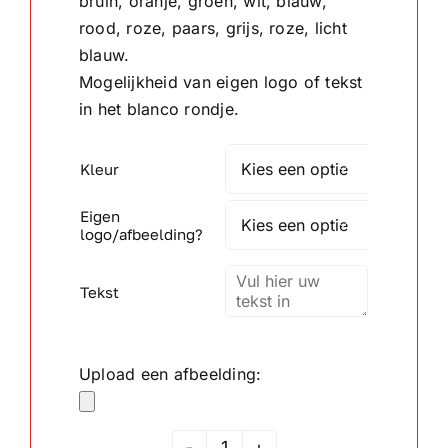
bruin, oranje, groen, wit, blauw,
rood, roze, paars, grijs, roze, licht
Wandborden
blauw.
Mogelijkheid van eigen logo of tekst
in het blanco rondje.
Crystal/glas
Gepersonaliseerde artikelen
Kleur

Eigen
Aanbiedingen

logo/afbeelding?
Tekst
Upload een afbeelding: