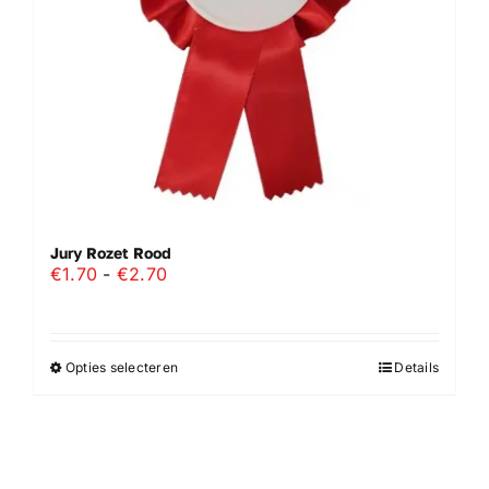
op
de
productpagina
Jury Rozet Rood
Prijsklasse:
€
1.70
-
€
2.70
€1.70
tot
€2.70
Opties selecteren
Details
Dit
product
heeft
meerdere
variaties.