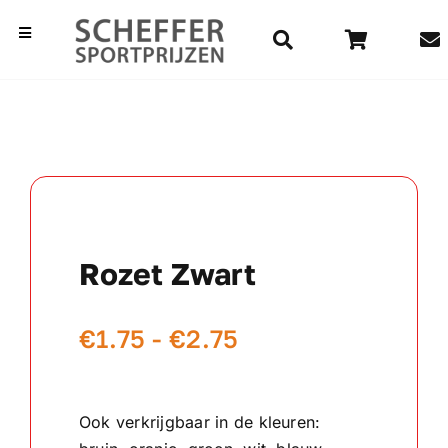
Ga
naar
Toggle
Navigation
inhoud
Home
Bekers
Beelden
Rozet Zwart
Medailles
Prijsklasse:
€
1.75
-
€
2.75
Kampioensschalen
€1.75
Vaantjes
tot
Ook verkrijgbaar in de kleuren:
€2.75
Rozetten