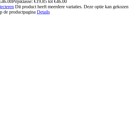
€
46.00
Prijsklasse: €19.85 tot €46.00
lecteren
Dit product heeft meerdere variaties. Deze optie kan gekozen
p de productpagina
Details