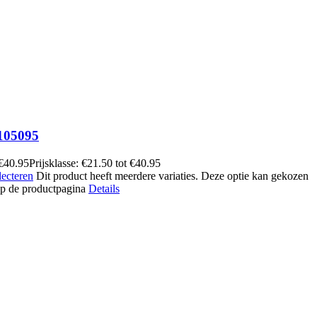
105095
€
40.95
Prijsklasse: €21.50 tot €40.95
lecteren
Dit product heeft meerdere variaties. Deze optie kan gekozen
p de productpagina
Details