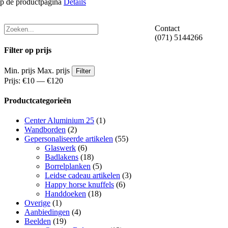
p de productpagina
Details
Contact
(071) 5144266
Filter op prijs
Min. prijs
Max. prijs
Filter
Prijs:
€10
—
€120
Productcategorieën
Center Aluminium 25
(1)
Wandborden
(2)
Gepersonaliseerde artikelen
(55)
Glaswerk
(6)
Badlakens
(18)
Borrelplanken
(5)
Leidse cadeau artikelen
(3)
Happy horse knuffels
(6)
Handdoeken
(18)
Overige
(1)
Aanbiedingen
(4)
Beelden
(19)