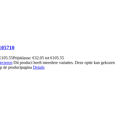
105710
€
105.55
Prijsklasse: €32.05 tot €105.55
lecteren
Dit product heeft meerdere variaties. Deze optie kan gekozen
p de productpagina
Details