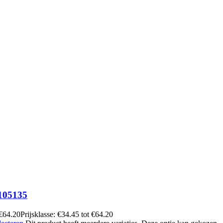
105135
€
64.20
Prijsklasse: €34.45 tot €64.20