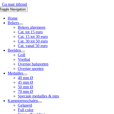
Ga naar inhoud
Toggle Navigation
Home
Bekers
Bekers algemeen
Cat. tot 15 euro
Cat. 15 tot 30 euro
Cat. 30 tot 50 euro
Cat. vanaf 50 euro
Beelden
Golf
Voetbal
Overige balsporten
Overige sporten
Medailles
40 mm Ø
45 mm Ø
50 mm Ø
70 mm Ø
Speciale medailles & pins
Kampioensschalen
Gelaserd
Full color