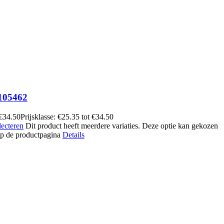
105462
€
34.50
Prijsklasse: €25.35 tot €34.50
lecteren
Dit product heeft meerdere variaties. Deze optie kan gekozen
p de productpagina
Details