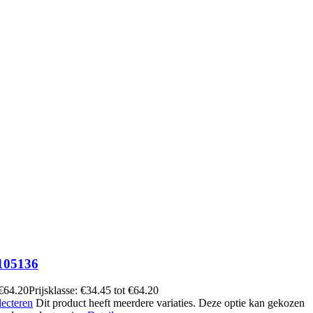
105136
€
64.20
Prijsklasse: €34.45 tot €64.20
lecteren
Dit product heeft meerdere variaties. Deze optie kan gekozen