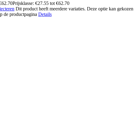
€
62.70
Prijsklasse: €27.55 tot €62.70
lecteren
Dit product heeft meerdere variaties. Deze optie kan gekozen
p de productpagina
Details