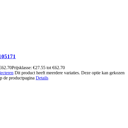
105171
€
62.70
Prijsklasse: €27.55 tot €62.70
lecteren
Dit product heeft meerdere variaties. Deze optie kan gekozen
p de productpagina
Details