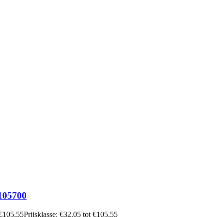
105700
€
105.55
Prijsklasse: €32.05 tot €105.55