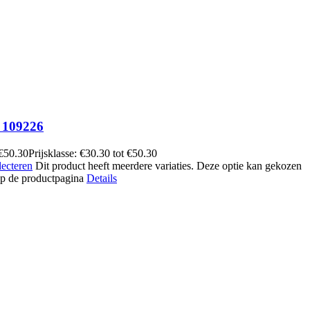
109226
€
50.30
Prijsklasse: €30.30 tot €50.30
lecteren
Dit product heeft meerdere variaties. Deze optie kan gekozen
p de productpagina
Details