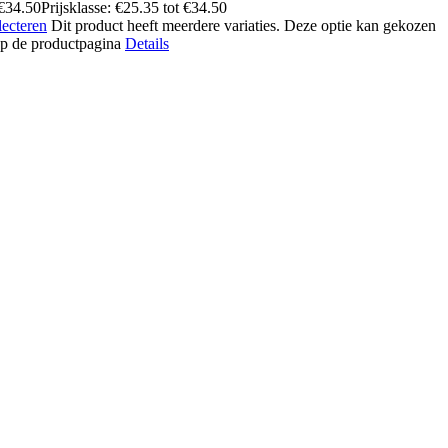
€
34.50
Prijsklasse: €25.35 tot €34.50
lecteren
Dit product heeft meerdere variaties. Deze optie kan gekozen
p de productpagina
Details