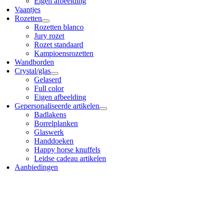
Eigen afbeelding
Vaantjes
Rozetten
Rozetten blanco
Jury rozet
Rozet standaard
Kampioensrozetten
Wandborden
Crystal/glas
Gelaserd
Full color
Eigen afbeelding
Gepersonaliseerde artikelen
Badlakens
Borrelplanken
Glaswerk
Handdoeken
Happy horse knuffels
Leidse cadeau artikelen
Aanbiedingen