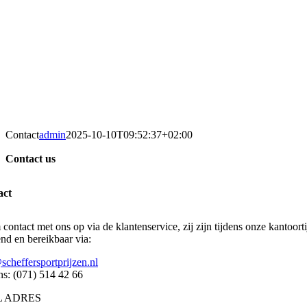
Contact
admin
2025-10-10T09:52:37+02:00
Contact us
act
contact met ons op via de klantenservice, zij zijn tijdens onze kantoort
nd en bereikbaar via:
scheffersportprijzen.nl
ns: (071) 514 42 66
L ADRES