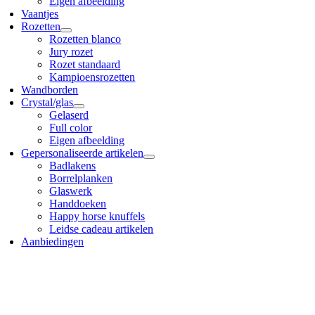
Eigen afbeelding
Vaantjes
Rozetten
Rozetten blanco
Jury rozet
Rozet standaard
Kampioensrozetten
Wandborden
Crystal/glas
Gelaserd
Full color
Eigen afbeelding
Gepersonaliseerde artikelen
Badlakens
Borrelplanken
Glaswerk
Handdoeken
Happy horse knuffels
Leidse cadeau artikelen
Aanbiedingen