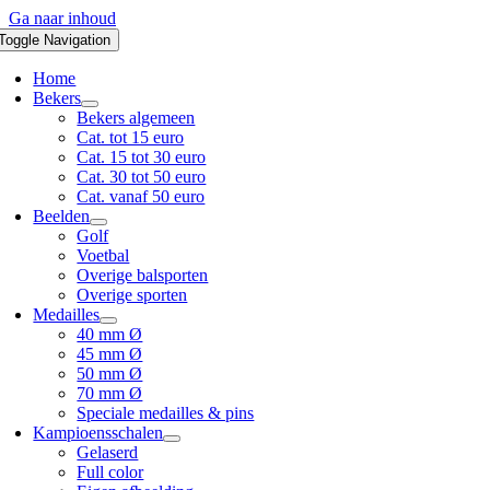
Ga naar inhoud
Toggle Navigation
Home
Bekers
Bekers algemeen
Cat. tot 15 euro
Cat. 15 tot 30 euro
Cat. 30 tot 50 euro
Cat. vanaf 50 euro
Beelden
Golf
Voetbal
Overige balsporten
Overige sporten
Medailles
40 mm Ø
45 mm Ø
50 mm Ø
70 mm Ø
Speciale medailles & pins
Kampioensschalen
Gelaserd
Full color