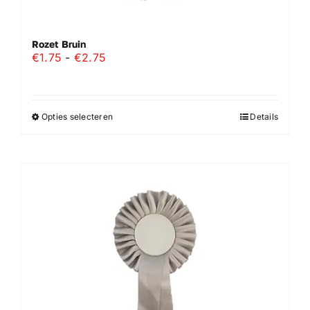
Rozet Bruin
Prijsklasse:
€
1.75
-
€
2.75
€1.75
tot
€2.75
Opties selecteren
Details
Dit
product
heeft
meerdere
variaties.
Deze
optie
kan
gekozen
worden
op