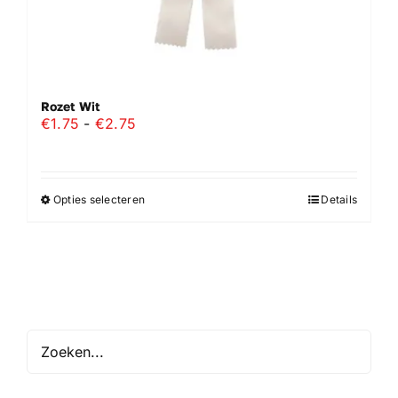
Rozet Wit
Prijsklasse:
€
1.75
-
€
2.75
€1.75
tot
€2.75
Opties selecteren
Details
Dit
product
heeft
meerdere
variaties.
Deze
optie
kan
gekozen