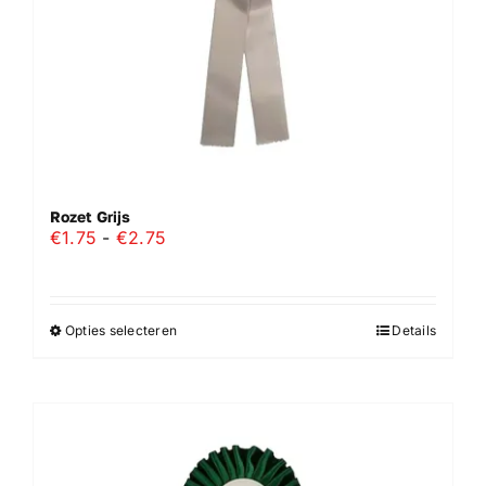
de
productpagina
Rozet Grijs
Prijsklasse:
€
1.75
-
€
2.75
€1.75
tot
€2.75
Opties selecteren
Details
Dit
product
heeft
meerdere
variaties.
Deze