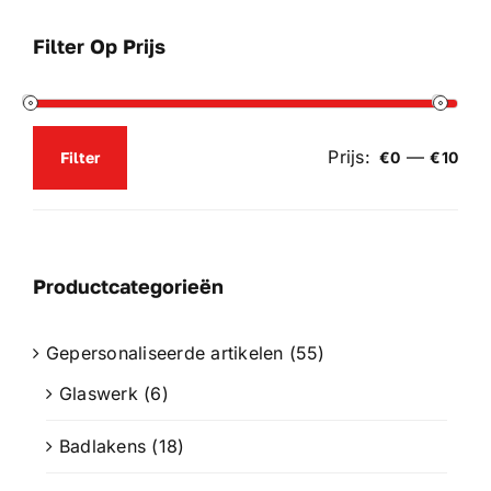
worden
Filter Op Prijs
op
de
productpagina
Prijs:
—
Filter
€0
€10
Min.
Max.
prijs
prijs
Productcategorieën
Gepersonaliseerde artikelen
(55)
Glaswerk
(6)
Badlakens
(18)