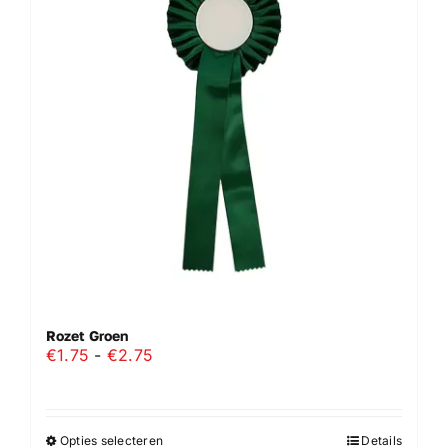
optie
kan
gekozen
worden
op
de
productpagina
Rozet Groen
Prijsklasse:
€
1.75
-
€
2.75
€1.75
tot
€2.75
Opties selecteren
Details
Dit