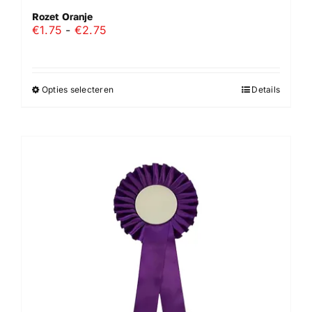
Rozet Oranje
Prijsklasse:
€
1.75
-
€
2.75
€1.75
tot
€2.75
Opties selecteren
Details
Dit
product
heeft
meerdere
variaties.
Deze
optie
kan
gekozen
worden
op
de