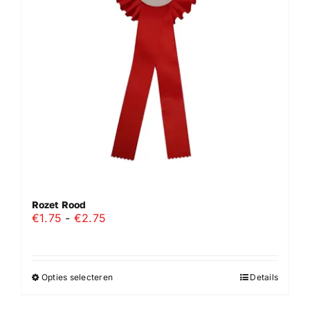
kan
gekozen
worden
op
de
productpagina
Rozet Rood
Prijsklasse:
€
1.75
-
€
2.75
€1.75
tot
€2.75
Opties selecteren
Details
Dit
product