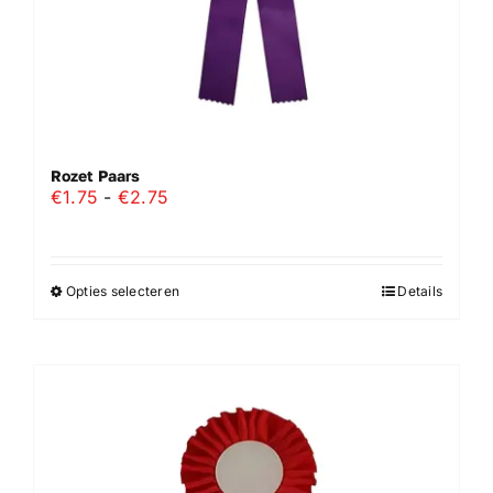
productpagina
Rozet Paars
Prijsklasse:
€
1.75
-
€
2.75
€1.75
tot
€2.75
Opties selecteren
Details
Dit
product
heeft
meerdere
variaties.
Deze
optie