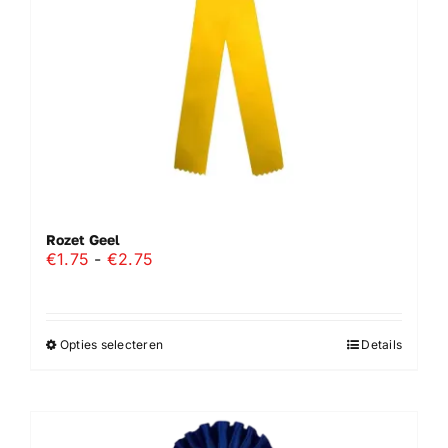
worden
op
de
productpagina
Rozet Geel
Prijsklasse:
€
1.75
-
€
2.75
€1.75
tot
€2.75
Opties selecteren
Details
Dit
product
heeft
meerdere