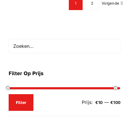
variaties.
1
2
Volgende
Deze
optie
kan
gekozen
worden
op
de
productpagina
Filter Op Prijs
Prijs:
—
Filter
€10
€100
Min.
Max.
prijs
prijs