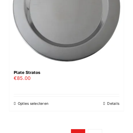
worden
op
de
productpagina
Plate Stratos
€
85.00
Opties selecteren
Details
Dit
product
heeft
meerdere