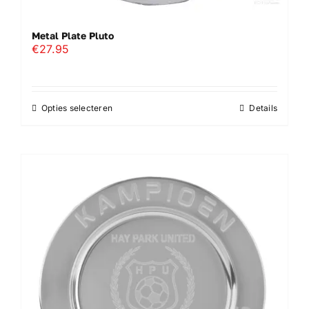
Metal Plate Pluto
€
27.95
Opties selecteren
Details
Dit
product
heeft
meerdere
variaties.
Deze
optie
kan
gekozen
worden
op