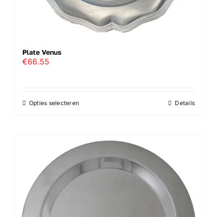
Plate Venus
€
66.55
Opties selecteren
Details
Dit
product
heeft
meerdere
variaties.
Deze
optie
kan
gekozen