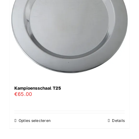
gekozen
worden
op
de
productpagina
Kampioensschaal T25
€
65.00
Opties selecteren
Details
Dit
product
heeft