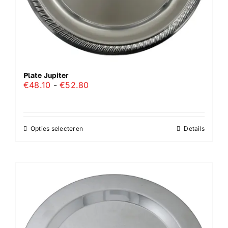
Plate Jupiter
Prijsklasse:
€
48.10
-
€
52.80
€48.10
tot
€52.80
Opties selecteren
Details
Dit
product
heeft
meerdere
variaties.
Deze
optie
kan