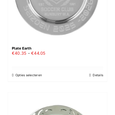
de
productpagina
Plate Earth
Prijsklasse:
€
40.35
-
€
44.05
€40.35
tot
€44.05
Opties selecteren
Details
Dit
product
heeft
meerdere
variaties.
Deze