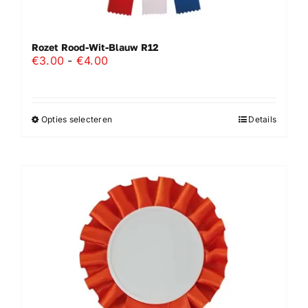
Rozet Rood-Wit-Blauw R12
Prijsklasse:
€
3.00
-
€
4.00
€3.00
tot
€4.00
Opties selecteren
Details
Dit
product
heeft
meerdere
variaties.
Deze
optie
kan
gekozen
worden
op