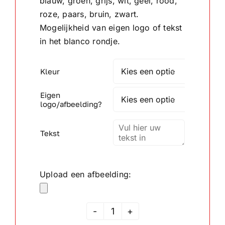
blauw, groen, grijs, wit, geel, rood,
roze, paars, bruin, zwart.
Wandborden
Mogelijkheid van eigen logo of tekst
in het blanco rondje.
Crystal/glas
Kleur

Gepersonaliseerde artikelen
Eigen

logo/afbeelding?
Aanbiedingen
Tekst
Upload een afbeelding:
Rozet