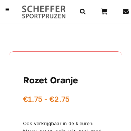
Ga
naar
Toggle
Navigation
inhoud
Home
Bekers
Beelden
Rozet Oranje
Medailles
Prijsklasse:
€
1.75
-
€
2.75
Kampioensschalen
€1.75
Vaantjes
tot
Ook verkrijgbaar in de kleuren:
€2.75
Rozetten