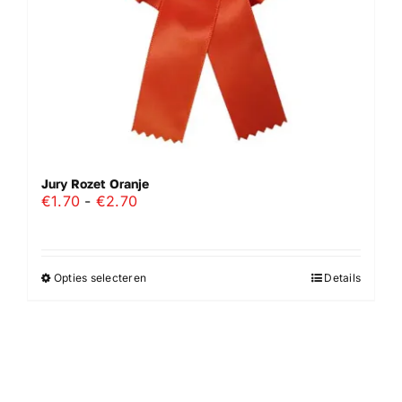
de
productpagina
Jury Rozet Oranje
Prijsklasse:
€
1.70
-
€
2.70
€1.70
tot
€2.70
Opties selecteren
Details
Dit
product
heeft
meerdere
variaties.
Deze