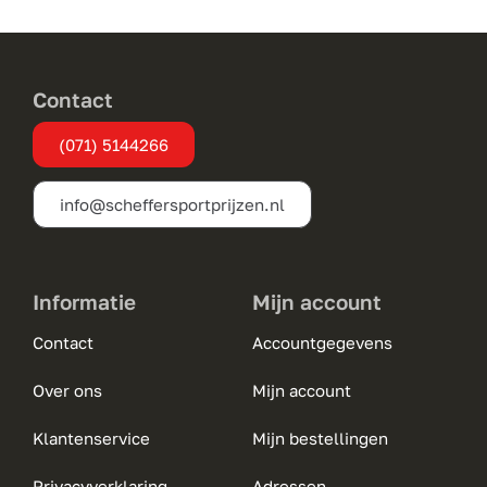
optie
kan
gekozen
Contact
worden
(071) 5144266
op
de
info@scheffersportprijzen.nl
productpagina
Informatie
Mijn account
Contact
Accountgegevens
Over ons
Mijn account
Klantenservice
Mijn bestellingen
Privacyverklaring
Adressen