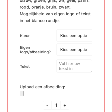
blauw, groen, grijs, wit, geel, paars,
rood, oranje, bruin, zwart.
Wandborden
Mogelijkheid van eigen logo of tekst
in het blanco rondje.
Crystal/glas
Kleur

Gepersonaliseerde artikelen
Eigen

logo/afbeelding?
Aanbiedingen
Tekst
Upload een afbeelding:
Rozet