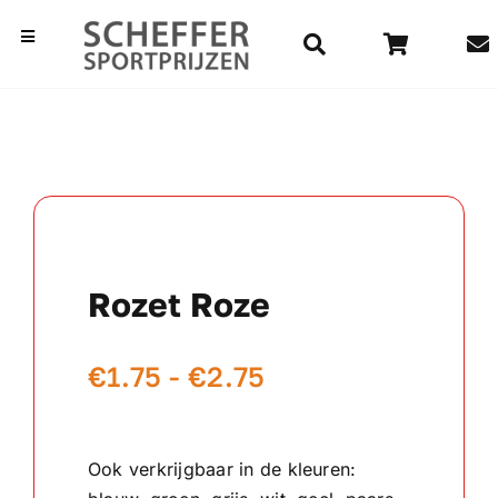
Ga
naar
Toggle
Navigation
inhoud
Home
Bekers
Beelden
Rozet Roze
Medailles
Prijsklasse:
€
1.75
-
€
2.75
Kampioensschalen
€1.75
Vaantjes
tot
Ook verkrijgbaar in de kleuren:
€2.75
Rozetten