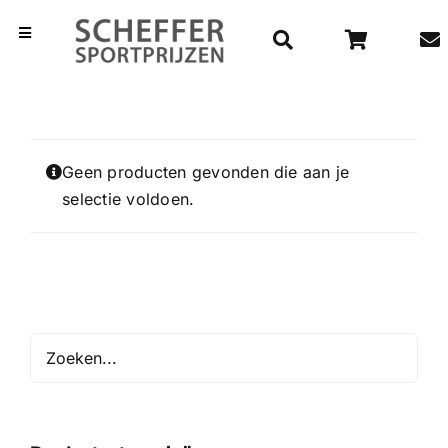
Ga
naar
Toggle
Navigation
inhoud
Home
Bekers
Geen producten gevonden die aan je
selectie voldoen.
Beelden
Medailles
Kampioensschalen
Vaantjes
Rozetten