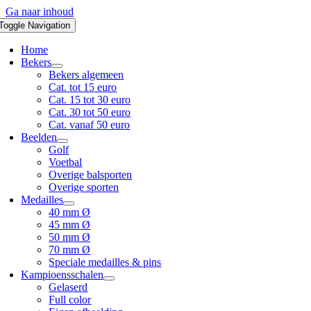
Ga naar inhoud
Toggle Navigation
Home
Bekers
Bekers algemeen
Cat. tot 15 euro
Cat. 15 tot 30 euro
Cat. 30 tot 50 euro
Cat. vanaf 50 euro
Beelden
Golf
Voetbal
Overige balsporten
Overige sporten
Medailles
40 mm Ø
45 mm Ø
50 mm Ø
70 mm Ø
Speciale medailles & pins
Kampioensschalen
Gelaserd
Full color