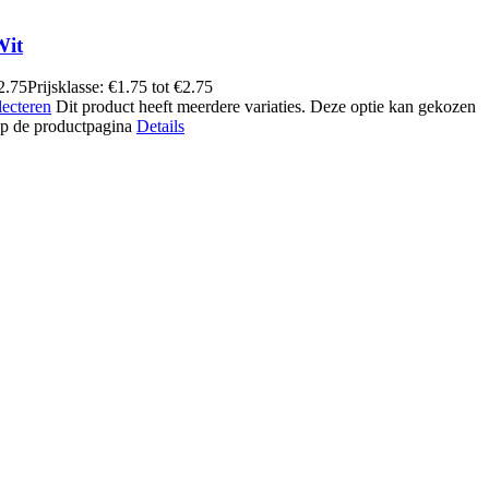
Wit
2.75
Prijsklasse: €1.75 tot €2.75
lecteren
Dit product heeft meerdere variaties. Deze optie kan gekozen
p de productpagina
Details