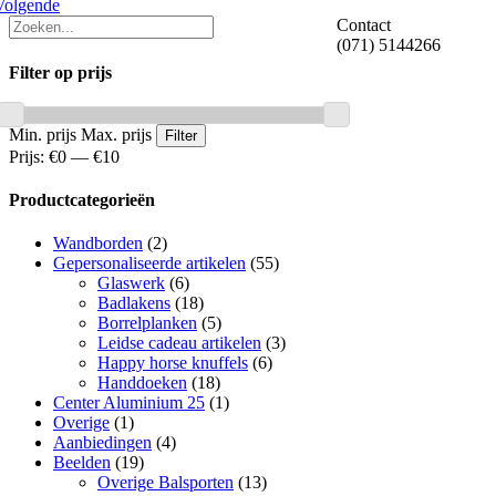
Volgende
Contact
(071) 5144266
Filter op prijs
Min. prijs
Max. prijs
Filter
Prijs:
€0
—
€10
Productcategorieën
Wandborden
(2)
Gepersonaliseerde artikelen
(55)
Glaswerk
(6)
Badlakens
(18)
Borrelplanken
(5)
Leidse cadeau artikelen
(3)
Happy horse knuffels
(6)
Handdoeken
(18)
Center Aluminium 25
(1)
Overige
(1)
Aanbiedingen
(4)
Beelden
(19)
Overige Balsporten
(13)