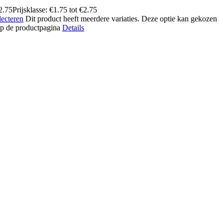
2.75
Prijsklasse: €1.75 tot €2.75
lecteren
Dit product heeft meerdere variaties. Deze optie kan gekozen
p de productpagina
Details