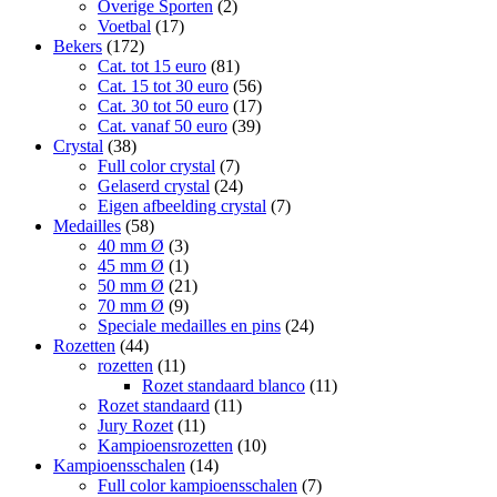
Overige Sporten
(2)
Voetbal
(17)
Bekers
(172)
Cat. tot 15 euro
(81)
Cat. 15 tot 30 euro
(56)
Cat. 30 tot 50 euro
(17)
Cat. vanaf 50 euro
(39)
Crystal
(38)
Full color crystal
(7)
Gelaserd crystal
(24)
Eigen afbeelding crystal
(7)
Medailles
(58)
40 mm Ø
(3)
45 mm Ø
(1)
50 mm Ø
(21)
70 mm Ø
(9)
Speciale medailles en pins
(24)
Rozetten
(44)
rozetten
(11)
Rozet standaard blanco
(11)
Rozet standaard
(11)
Jury Rozet
(11)
Kampioensrozetten
(10)
Kampioensschalen
(14)
Full color kampioensschalen
(7)