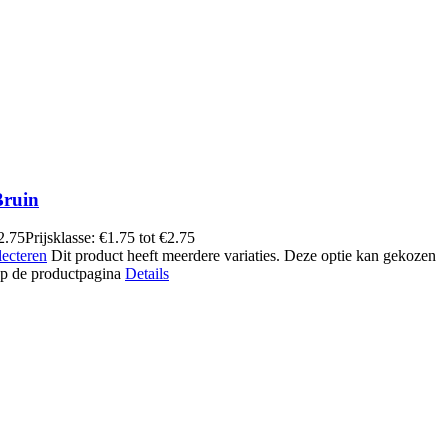
Bruin
2.75
Prijsklasse: €1.75 tot €2.75
lecteren
Dit product heeft meerdere variaties. Deze optie kan gekozen
p de productpagina
Details