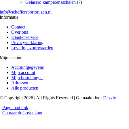
Gelaserd kampioensschalen
(7)
info@scheffersportprijzen.nl
Informatie
Contact
Over ons
Klantenservice
Privacyverklaring
Leveringsvoorwaarden
Mijn account
Accountgegevens
Mijn account
Mijn bestellingen
Adressen
Alle producten
© Copyright 2026 | All Rights Reserved | Gemaakt door
Dezzly
Page load link
Ga naar de bovenkant