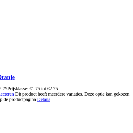
Oranje
2.75
Prijsklasse: €1.75 tot €2.75
lecteren
Dit product heeft meerdere variaties. Deze optie kan gekozen
p de productpagina
Details