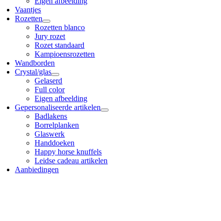
Eigen afbeelding
Vaantjes
Rozetten
Rozetten blanco
Jury rozet
Rozet standaard
Kampioensrozetten
Wandborden
Crystal/glas
Gelaserd
Full color
Eigen afbeelding
Gepersonaliseerde artikelen
Badlakens
Borrelplanken
Glaswerk
Handdoeken
Happy horse knuffels
Leidse cadeau artikelen
Aanbiedingen