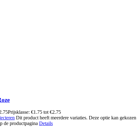
Roze
2.75
Prijsklasse: €1.75 tot €2.75
lecteren
Dit product heeft meerdere variaties. Deze optie kan gekozen
p de productpagina
Details