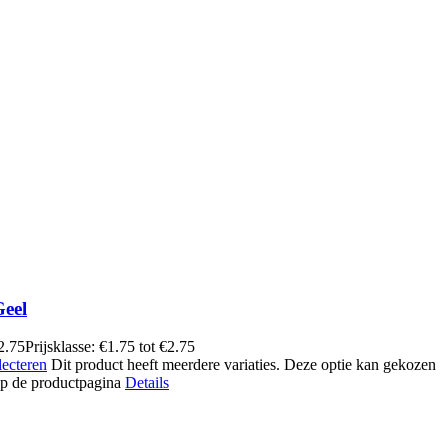
Geel
2.75
Prijsklasse: €1.75 tot €2.75
lecteren
Dit product heeft meerdere variaties. Deze optie kan gekozen
p de productpagina
Details