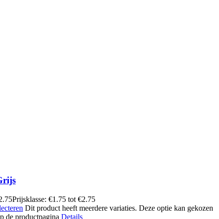
rijs
2.75
Prijsklasse: €1.75 tot €2.75
lecteren
Dit product heeft meerdere variaties. Deze optie kan gekozen
p de productpagina
Details