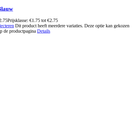
Blauw
2.75
Prijsklasse: €1.75 tot €2.75
lecteren
Dit product heeft meerdere variaties. Deze optie kan gekozen
p de productpagina
Details