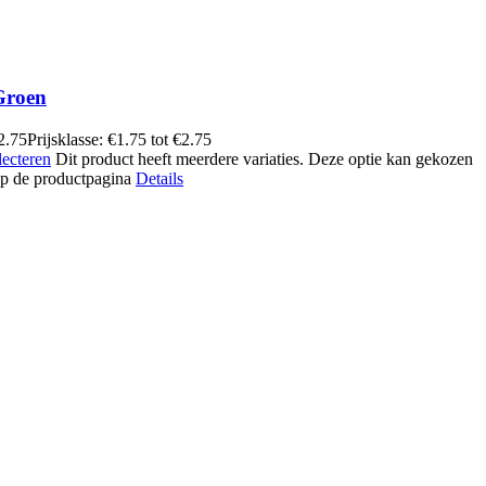
Groen
2.75
Prijsklasse: €1.75 tot €2.75
lecteren
Dit product heeft meerdere variaties. Deze optie kan gekozen
p de productpagina
Details