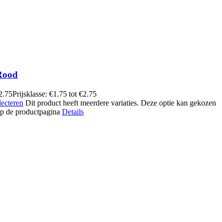
Rood
2.75
Prijsklasse: €1.75 tot €2.75
lecteren
Dit product heeft meerdere variaties. Deze optie kan gekozen
p de productpagina
Details