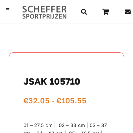
Ga
naar
Toggle
Navigation
inhoud
Home
Bekers
Beelden
JSAK 105710
Medailles
Prijsklasse:
€
32.05
-
€
105.55
Kampioensschalen
€32.05
Vaantjes
tot
01 – 27.5 cm | 02 – 33 cm | 03 – 37
€105.55
Rozetten