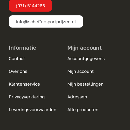
(071) 5144266
op
de
info@scheffersportprijzen.nl
productpagina
Informatie
Mijn account
Contact
Accountgegevens
Over ons
Mijn account
Klantenservice
Mijn bestellingen
Privacyverklaring
Adressen
Leveringsvoorwaarden
Alle producten