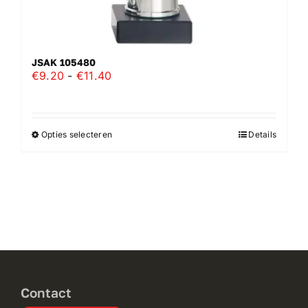
JSAK 105480
Prijsklasse:
€
9.20
-
€
11.40
€9.20
tot
€11.40
Opties selecteren
Details
Dit
product
heeft
meerdere
variaties.
Deze
optie
kan
gekozen
Contact
worden