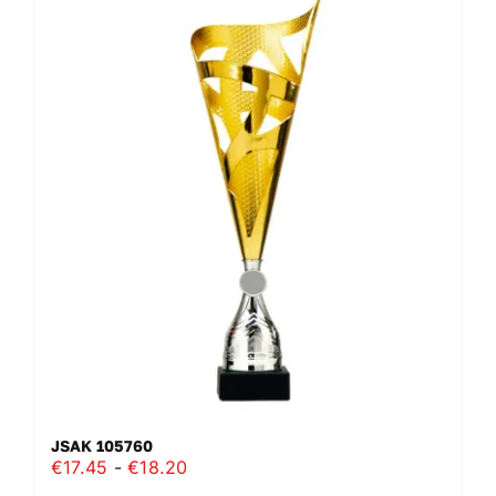
meerdere
variaties.
Deze
optie
kan
gekozen
worden
op
de
productpagina
JSAK 105760
Prijsklasse:
€
17.45
-
€
18.20
€17.45