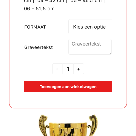
cm | 04 – 42 cm | 05 – 46.5 cm |
06 – 51,5 cm
Wandborden
FORMAAT

Crystal/glas
Graveertekst
Gepersonaliseerde artikelen
Aanbiedingen
JSAK
105710
Toevoegen aan winkelwagen
aantal