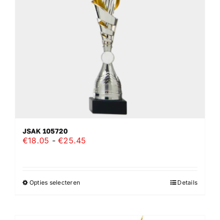
JSAK 105720
Prijsklasse:
€
18.05
-
€
25.45
€18.05
tot
€25.45
Opties selecteren
Details
Dit
product
heeft