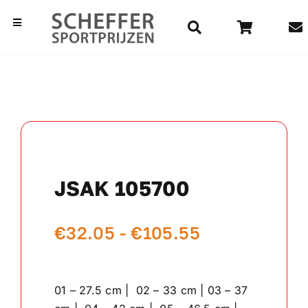
Ga
naar
Toggle
Navigation
inhoud
Home
Bekers
Beelden
JSAK 105700
Medailles
Prijsklasse:
€
32.05
-
€
105.55
Kampioensschalen
€32.05
Vaantjes
tot
01 – 27.5 cm | 02 – 33 cm | 03 – 37
€105.55
Rozetten