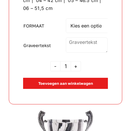
cm | 04 – 42 cm | 05 – 46.5 cm |
06 – 51,5 cm
Wandborden
FORMAAT

Crystal/glas
Graveertekst
Gepersonaliseerde artikelen
Aanbiedingen
JSAK
105700
Toevoegen aan winkelwagen
aantal