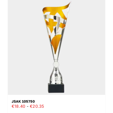
meerdere
variaties.
Deze
optie
kan
gekozen
worden
op
de
productpagina
JSAK 105750
Prijsklasse:
€
18.40
-
€
20.35
€18.40