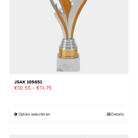
JSAK 105651
Prijsklasse:
€
10.55
-
€
11.75
€10.55
tot
€11.75
Opties selecteren
Details
Dit
product
heeft