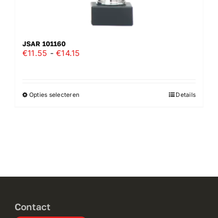
JSAR 101160
Prijsklasse:
€
11.55
-
€
14.15
€11.55
tot
€14.15
Opties selecteren
Details
Dit
product
heeft
meerdere
variaties.
Deze
optie
kan
gekozen
Contact
worden