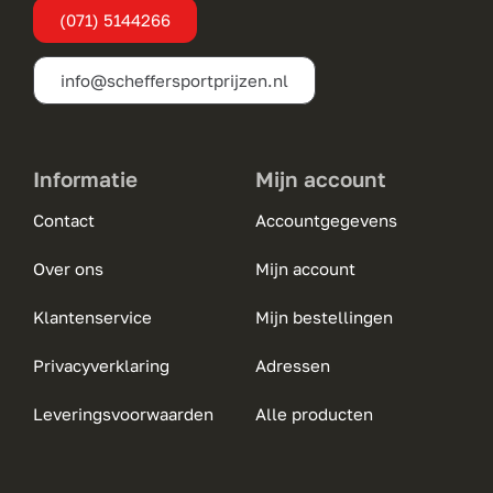
(071) 5144266
op
de
info@scheffersportprijzen.nl
productpagina
Informatie
Mijn account
Contact
Accountgegevens
Over ons
Mijn account
Klantenservice
Mijn bestellingen
Privacyverklaring
Adressen
Leveringsvoorwaarden
Alle producten