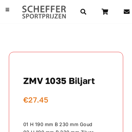
Ga
naar
Toggle
Navigation
inhoud
Home
Bekers
Beelden
ZMV 1035 Biljart
Medailles
€
27.45
Kampioensschalen
Vaantjes
01 H 190 mm B 230 mm Goud
Rozetten