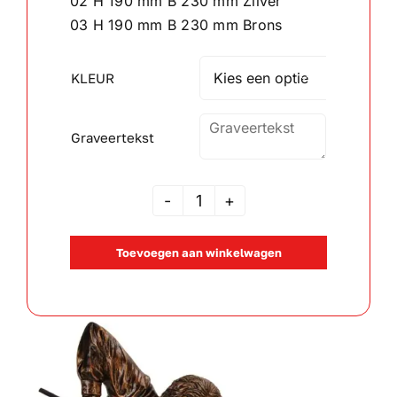
02 H 190 mm B 230 mm Zilver
03 H 190 mm B 230 mm Brons
Wandborden
KLEUR

Crystal/glas
Graveertekst
Gepersonaliseerde artikelen
Aanbiedingen
ZMV
1035
Toevoegen aan winkelwagen
Biljart
aantal