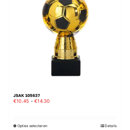
JSAK 105637
Prijsklasse:
€
10.45
-
€
14.30
€10.45
tot
€14.30
Opties selecteren
Details
Dit