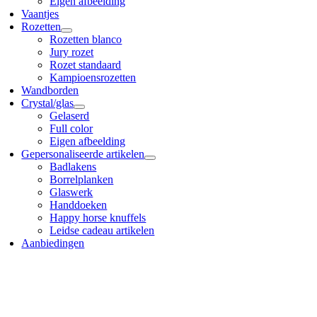
Eigen afbeelding
Vaantjes
Rozetten
Rozetten blanco
Jury rozet
Rozet standaard
Kampioensrozetten
Wandborden
Crystal/glas
Gelaserd
Full color
Eigen afbeelding
Gepersonaliseerde artikelen
Badlakens
Borrelplanken
Glaswerk
Handdoeken
Happy horse knuffels
Leidse cadeau artikelen
Aanbiedingen