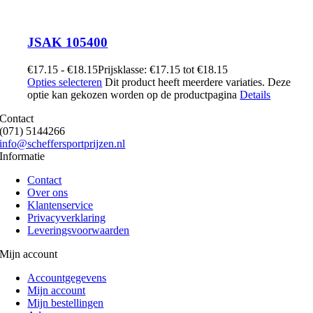
JSAK 105400
€
17.15
-
€
18.15
Prijsklasse: €17.15 tot €18.15
Opties selecteren
Dit product heeft meerdere variaties. Deze
optie kan gekozen worden op de productpagina
Details
Contact
(071) 5144266
info@scheffersportprijzen.nl
Informatie
Contact
Over ons
Klantenservice
Privacyverklaring
Leveringsvoorwaarden
Mijn account
Accountgegevens
Mijn account
Mijn bestellingen