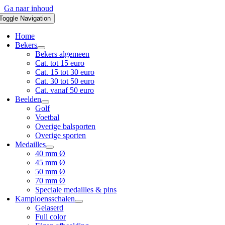
Ga naar inhoud
Toggle Navigation
Home
Bekers
Bekers algemeen
Cat. tot 15 euro
Cat. 15 tot 30 euro
Cat. 30 tot 50 euro
Cat. vanaf 50 euro
Beelden
Golf
Voetbal
Overige balsporten
Overige sporten
Medailles
40 mm Ø
45 mm Ø
50 mm Ø
70 mm Ø
Speciale medailles & pins
Kampioensschalen
Gelaserd
Full color