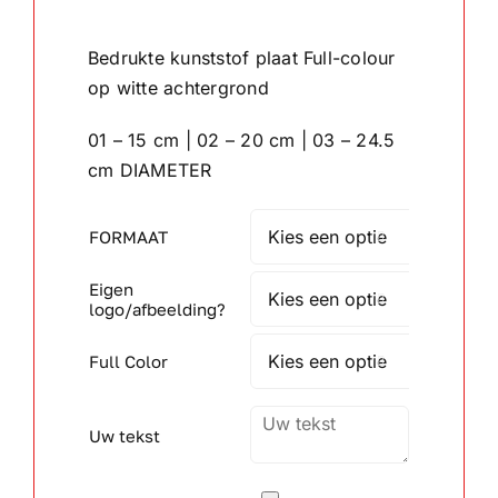
tot
Bedrukte kunststof plaat Full-colour
Wandborden
€28.30
op witte achtergrond
Crystal/glas
01 – 15 cm | 02 – 20 cm | 03 – 24.5
cm DIAMETER
Gepersonaliseerde artikelen
FORMAAT

Aanbiedingen
Eigen

logo/afbeelding?
Full Color

Uw tekst