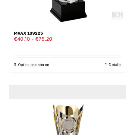
MVAX 109225
Prijsklasse:
€
40.10
-
€
75.20
€40.10
tot
€75.20
Opties selecteren
Details
Dit
product
heeft
meerdere
variaties.
Deze
optie
kan
gekozen