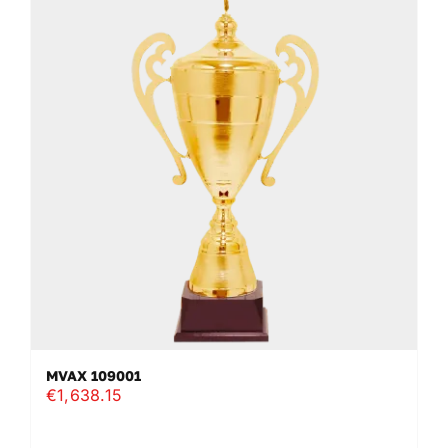
variaties.
Deze
optie
kan
gekozen
worden
op
de
productpagina
MVAX 109001
€
1,638.15