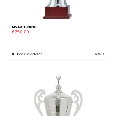
Wandborden
MVAX 109010
Crystal/glas
€
750.00
Gepersonaliseerde artikelen
Opties selecteren
Details
Dit
Aanbiedingen
product
heeft
meerdere
variaties.
Deze
optie
kan
gekozen