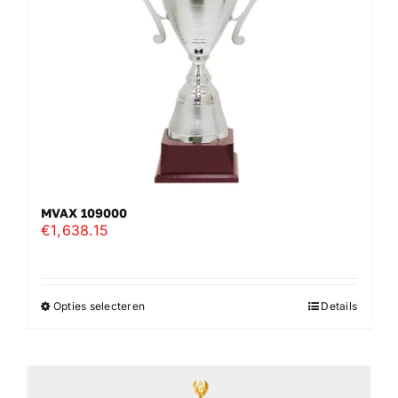
worden
op
de
productpagina
MVAX 109000
€
1,638.15
Opties selecteren
Details
Dit
product
heeft
meerdere