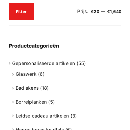
Prijs:
—
Filter
€20
€1,640
Min.
Max.
prijs
prijs
Productcategorieën
Gepersonaliseerde artikelen
(55)
Glaswerk
(6)
Badlakens
(18)
Borrelplanken
(5)
Leidse cadeau artikelen
(3)
Happy horse knuffels
(6)