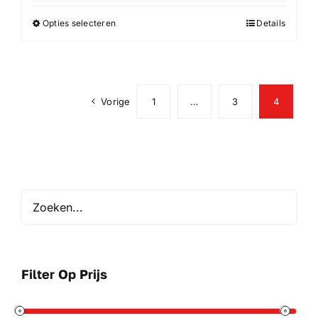
Opties selecteren
Details
Dit
product
heeft
meerdere
variaties.
Vorige
1
…
3
4
Deze
optie
kan
gekozen
worden
op
de
productpagina
Filter Op Prijs