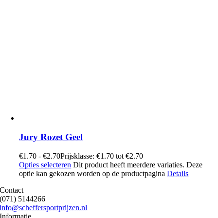
Jury Rozet Geel
€
1.70
-
€
2.70
Prijsklasse: €1.70 tot €2.70
Opties selecteren
Dit product heeft meerdere variaties. Deze
optie kan gekozen worden op de productpagina
Details
Contact
(071) 5144266
info@scheffersportprijzen.nl
Informatie