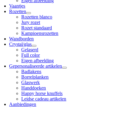
Eigen afbeelding
Vaantjes
Rozetten
Rozetten blanco
Jury rozet
Rozet standaard
Kampioensrozetten
Wandborden
Crystal/glas
Gelaserd
Full color
Eigen afbeelding
Gepersonaliseerde artikelen
Badlakens
Borrelplanken
Glaswerk
Handdoeken
Happy horse knuffels
Leidse cadeau artikelen
Aanbiedingen