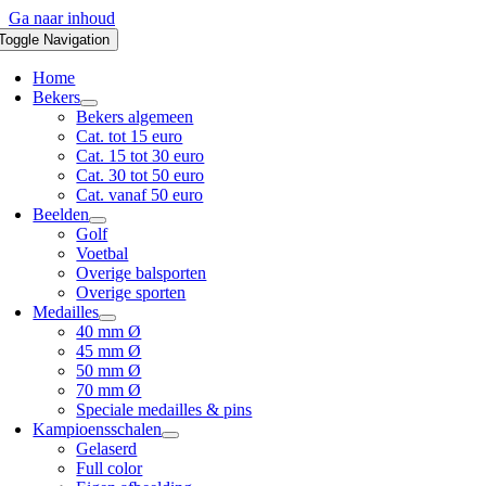
Ga naar inhoud
Toggle Navigation
Home
Bekers
Bekers algemeen
Cat. tot 15 euro
Cat. 15 tot 30 euro
Cat. 30 tot 50 euro
Cat. vanaf 50 euro
Beelden
Golf
Voetbal
Overige balsporten
Overige sporten
Medailles
40 mm Ø
45 mm Ø
50 mm Ø
70 mm Ø
Speciale medailles & pins
Kampioensschalen
Gelaserd
Full color