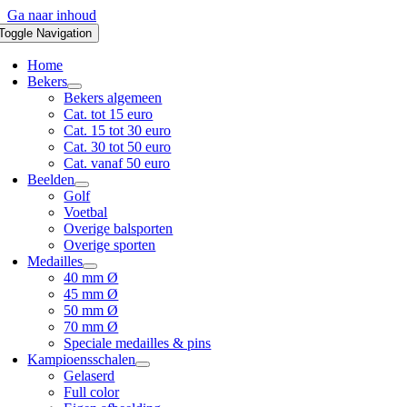
Ga naar inhoud
Toggle Navigation
Home
Bekers
Bekers algemeen
Cat. tot 15 euro
Cat. 15 tot 30 euro
Cat. 30 tot 50 euro
Cat. vanaf 50 euro
Beelden
Golf
Voetbal
Overige balsporten
Overige sporten
Medailles
40 mm Ø
45 mm Ø
50 mm Ø
70 mm Ø
Speciale medailles & pins
Kampioensschalen
Gelaserd
Full color