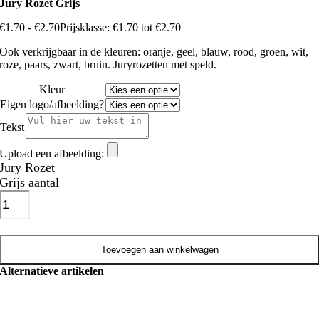
Jury Rozet Grijs
€
1.70
-
€
2.70
Prijsklasse: €1.70 tot €2.70
Ook verkrijgbaar in de kleuren: oranje, geel, blauw, rood, groen, wit,
roze, paars, zwart, bruin. Juryrozetten met speld.
Kleur
Eigen logo/afbeelding?
Tekst
Upload een afbeelding:
Jury Rozet
Grijs aantal
Toevoegen aan winkelwagen
Alternatieve artikelen