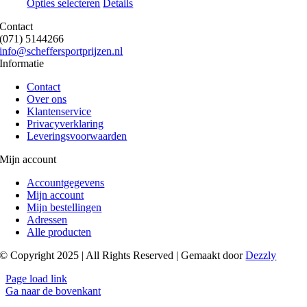
Opties selecteren
Details
Contact
(071) 5144266
info@scheffersportprijzen.nl
Informatie
Contact
Over ons
Klantenservice
Privacyverklaring
Leveringsvoorwaarden
Mijn account
Accountgegevens
Mijn account
Mijn bestellingen
Adressen
Alle producten
© Copyright 2025 | All Rights Reserved | Gemaakt door
Dezzly
Page load link
Ga naar de bovenkant