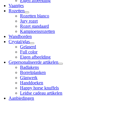
Eigen afbeelding
Vaantjes
Rozetten
Rozetten blanco
Jury rozet
Rozet standaard
Kampioensrozetten
Wandborden
Crystal/glas
Gelaserd
Full color
Eigen afbeelding
Gepersonaliseerde artikelen
Badlakens
Borrelplanken
Glaswerk
Handdoeken
Happy horse knuffels
Leidse cadeau artikelen
Aanbiedingen