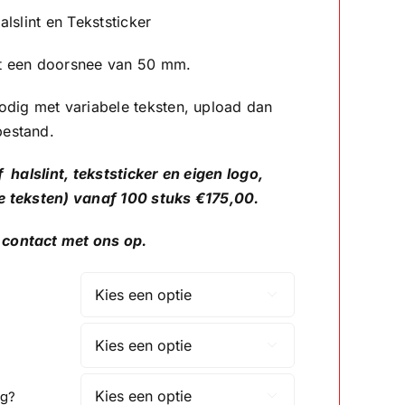
tot
alslint en Tekststicker
€2.75
ft een doorsnee van 50 mm.
odig met variabele teksten, upload dan
bestand.
f halslint, tekststicker en eigen logo,
e teksten) vanaf 100 stuks €175,00.
contact met ons op.


ng?
