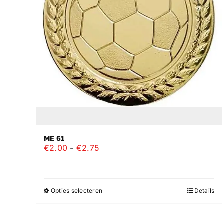
ME 61
Prijsklasse:
€
2.00
-
€
2.75
€2.00
tot
€2.75
Opties selecteren
Details
Dit
product
heeft