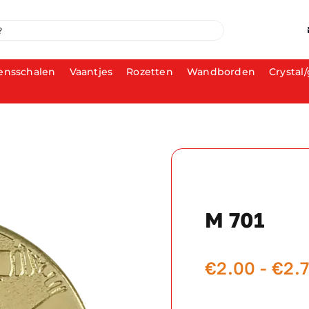
ensschalen
Vaantjes
Rozetten
Wandborden
Crystal/
M 701
€
2.00
-
€
2.