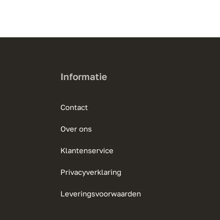
meerdere
variaties.
Deze
optie
kan
gekozen
Informatie
worden
op
Contact
de
productpagina
Over ons
Klantenservice
Privacyverklaring
Leveringsvoorwaarden