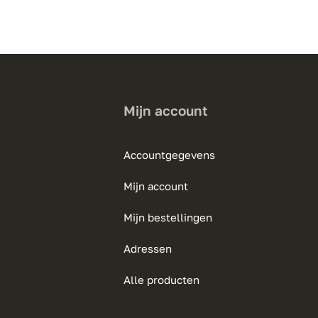
meerdere
variaties.
Deze
optie
kan
gekozen
Mijn account
worden
op
Accountgegevens
de
productpagina
Mijn account
Mijn bestellingen
Adressen
Alle producten