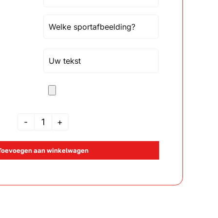
M
701
Toevoegen aan winkelwagen
aantal