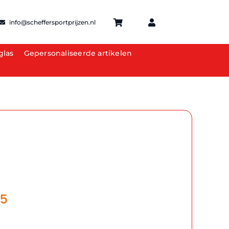
info@scheffersportprijzen.nl
glas
Gepersonaliseerde artikelen
Prijsklasse:
75
€2.00