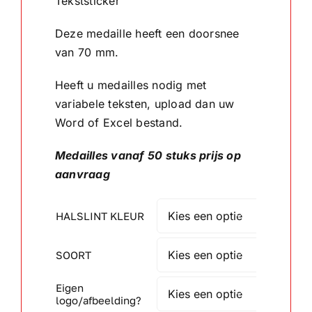
Tekststicker
Deze medaille heeft een doorsnee
Wandborden
van 70 mm.
Crystal/glas
Heeft u medailles nodig met
variabele teksten, upload dan uw
Gepersonaliseerde artikelen
Word of Excel bestand.
Aanbiedingen
Medailles vanaf 50 stuks prijs op
aanvraag
HALSLINT KLEUR

SOORT

Eigen

logo/afbeelding?