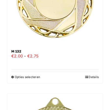
M 132
Prijsklasse:
€
2.00
-
€
2.75
€2.00
tot
€2.75
Opties selecteren
Details
Dit
product
heeft
meerdere
variaties.