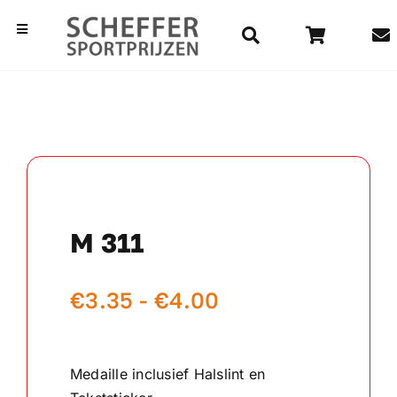
Ga
naar
Toggle
Navigation
inhoud
Home
Bekers
Beelden
M 311
Medailles
Prijsklasse:
€
3.35
-
€
4.00
Kampioensschalen
€3.35
Vaantjes
tot
Medaille inclusief Halslint en
€4.00
Rozetten