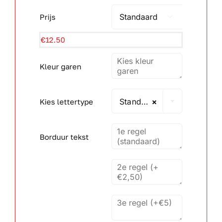
Prijs

Wandborden
€
12.50
Crystal/glas
Kleur garen
Gepersonaliseerde artikelen
Standaard lettertype
×
Kies lettertype
Aanbiedingen
Borduur tekst