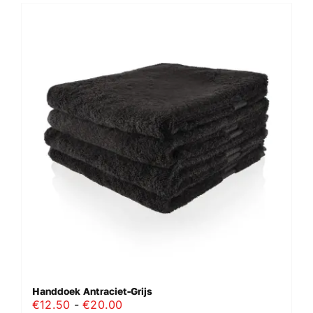
Handdoek Antraciet-Grijs
Prijsklasse:
€
12.50
-
€
20.00