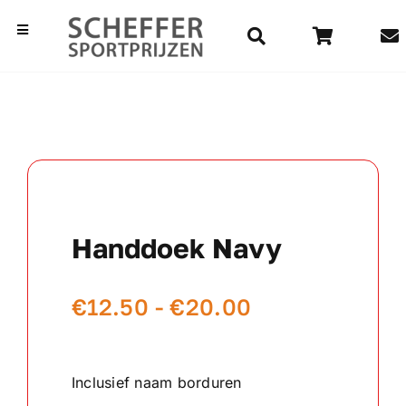
Ga
naar
Toggle
Navigation
inhoud
Home
Bekers
Beelden
Handdoek Navy
Medailles
Prijsklasse:
€
12.50
-
€
20.00
Kampioensschalen
€12.50
Vaantjes
tot
Inclusief naam borduren
€20.00
Rozetten