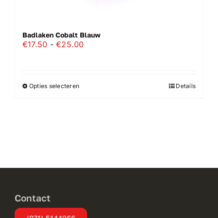
Badlaken Cobalt Blauw
Prijsklasse:
€
17.50
-
€
25.00
€17.50
tot
€25.00
Opties selecteren
Details
Dit
product
heeft
meerdere
variaties.
Deze
optie
kan
gekozen
Contact
worden
(071) 5144266