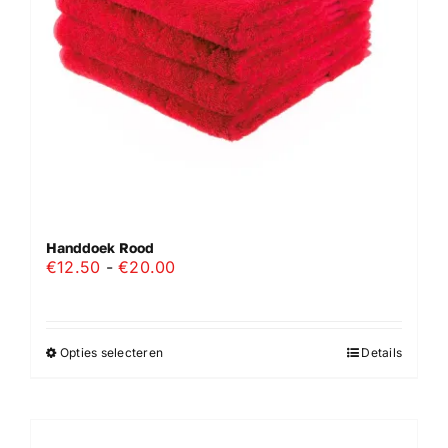
Handdoek Rood
Prijsklasse:
€
12.50
-
€
20.00
€12.50
tot
€20.00
Opties selecteren
Details
Dit
product
heeft
meerdere