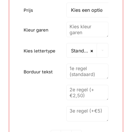
Prijs

Wandborden
Kleur garen
Crystal/glas
Gepersonaliseerde artikelen
Standaard lettertype
×
Kies lettertype
Aanbiedingen
Borduur tekst