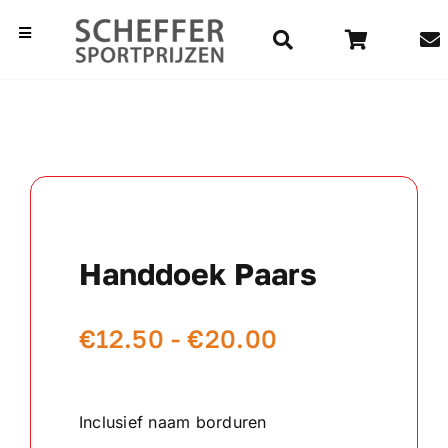
Ga
naar
Toggle
Navigation
inhoud
Home
Bekers
Beelden
Handdoek Paars
Medailles
Prijsklasse:
€
12.50
-
€
20.00
Kampioensschalen
€12.50
Vaantjes
tot
Inclusief naam borduren
€20.00
Rozetten