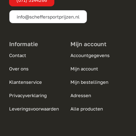
op
de
info@scheffersportprijzen.nl
productpagina
Informatie
Mijn account
Contact
Accountgegevens
Over ons
Mijn account
Klantenservice
Mijn bestellingen
Privacyverklaring
Adressen
Leveringsvoorwaarden
Alle producten