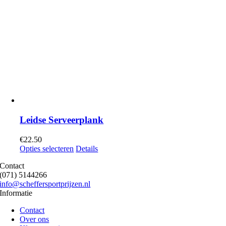
Leidse Serveerplank
€
22.50
Opties selecteren
Details
Contact
(071) 5144266
info@scheffersportprijzen.nl
Informatie
Contact
Over ons