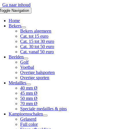
Ga naar inhoud
Toggle Navigation
Home
Bekers
Bekers algemeen
Cat. tot 15 euro
Cat. 15 tot 30 euro
Cat. 30 tot 50 euro
Cat. vanaf 50 euro
Beelden
Golf
Voetbal
Overige balsporten
Overige sporten
Medailles
40 mm Ø
45 mm Ø
50 mm Ø
70 mm Ø
Speciale medailles & pins
Kampioensschalen
Gelaserd
Full color