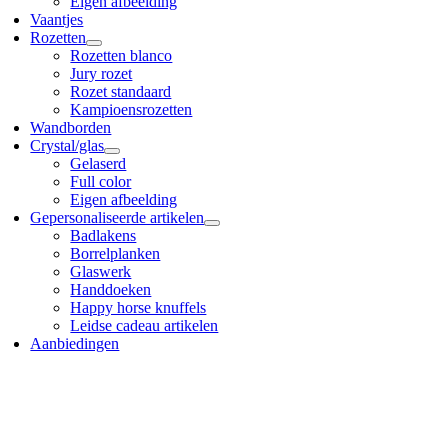
Eigen afbeelding
Vaantjes
Rozetten
Rozetten blanco
Jury rozet
Rozet standaard
Kampioensrozetten
Wandborden
Crystal/glas
Gelaserd
Full color
Eigen afbeelding
Gepersonaliseerde artikelen
Badlakens
Borrelplanken
Glaswerk
Handdoeken
Happy horse knuffels
Leidse cadeau artikelen
Aanbiedingen