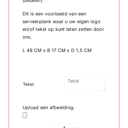
(beuken)
Dit is een voorbeeld van een
Wandborden
serveerplank waar u uw eigen logo
en/of tekst op kunt laten zetten door
Crystal/glas
ons.
Gepersonaliseerde artikelen
L 48 CM x B 17 CM x D 1,5 CM
Aanbiedingen
Tekst
Upload een afbeelding: