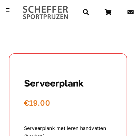
Ga
naar
Toggle
Navigation
inhoud
Home
Bekers
Beelden
Serveerplank
Medailles
€
19.00
Kampioensschalen
Vaantjes
Serveerplank met leren handvatten
Rozetten