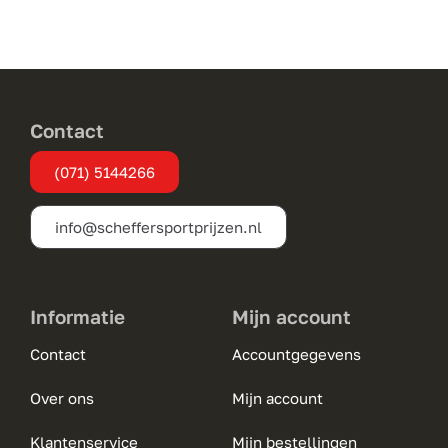
variaties.
Deze
optie
kan
gekozen
Contact
worden
(071) 5144266
op
de
info@scheffersportprijzen.nl
productpagina
Informatie
Mijn account
Contact
Accountgegevens
Over ons
Mijn account
Klantenservice
Mijn bestellingen