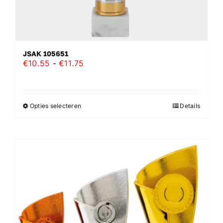
JSAK 105651
Prijsklasse:
€
10.55
-
€
11.75
€10.55
tot
€11.75
Opties selecteren
Details
Dit
product
heeft
meerdere
variaties.
Deze
optie
kan
gekozen