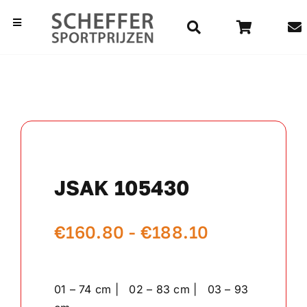
Ga
naar
Toggle
Navigation
inhoud
Home
Bekers
Beelden
JSAK 105430
Medailles
Prijsklasse
€
160.80
-
€
188.10
Kampioensschalen
€160.80
Vaantjes
tot
01 – 74 cm | 02 – 83 cm | 03 – 93
€188.10
Rozetten