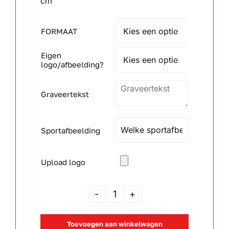
cm
Wandborden
FORMAAT

Eigen
Crystal/glas

logo/afbeelding?
Gepersonaliseerde artikelen
Graveertekst
Aanbiedingen
Sportafbeelding
Upload logo
JSAK
105430
Toevoegen aan winkelwagen