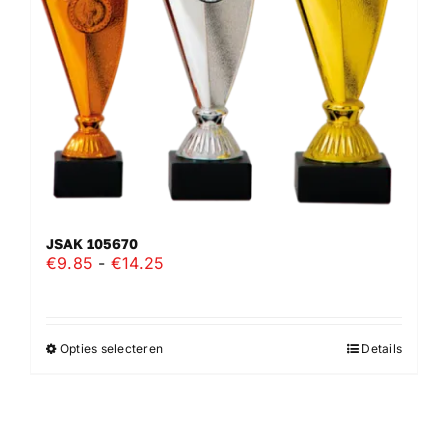
worden
op
de
productpagina
JSAK 105670
Prijsklasse:
€
9.85
-
€
14.25
€9.85
tot
€14.25
Opties selecteren
Details
Dit
product
heeft
meerdere