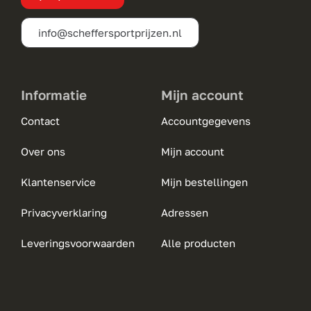
de
info@scheffersportprijzen.nl
productpagina
Informatie
Mijn account
Contact
Accountgegevens
Over ons
Mijn account
Klantenservice
Mijn bestellingen
Privacyverklaring
Adressen
Leveringsvoorwaarden
Alle producten