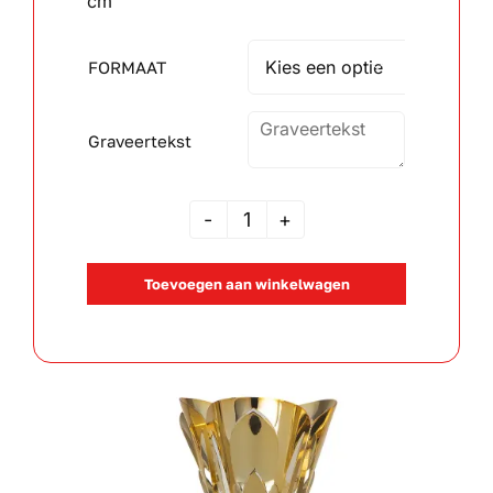
cm
Wandborden
FORMAAT

Crystal/glas
Graveertekst
Gepersonaliseerde artikelen
MVAX
Aanbiedingen
109170
Toevoegen aan winkelwagen
aantal