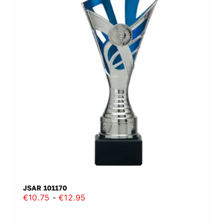
variaties.
Deze
optie
kan
gekozen
worden
op
de
productpagina
JSAR 101170
Prijsklasse:
€
10.75
-
€
12.95
€10.75
tot