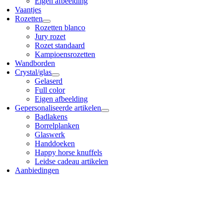
Eigen afbeelding
Vaantjes
Rozetten
Rozetten blanco
Jury rozet
Rozet standaard
Kampioensrozetten
Wandborden
Crystal/glas
Gelaserd
Full color
Eigen afbeelding
Gepersonaliseerde artikelen
Badlakens
Borrelplanken
Glaswerk
Handdoeken
Happy horse knuffels
Leidse cadeau artikelen
Aanbiedingen