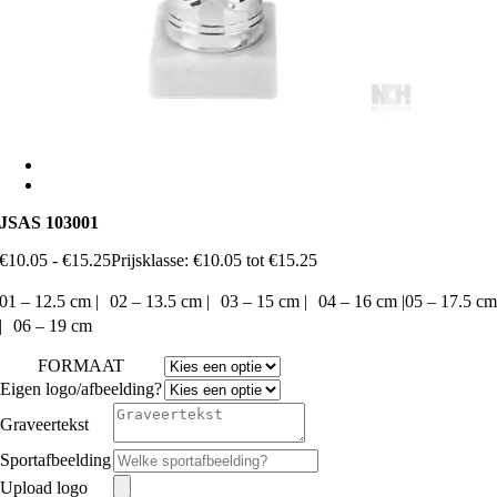
JSAS 103001
€
10.05
-
€
15.25
Prijsklasse: €10.05 tot €15.25
01 – 12.5 cm | 02 – 13.5 cm | 03 – 15 cm | 04 – 16 cm |05 – 17.5 c
| 06 – 19 cm
FORMAAT
Eigen logo/afbeelding?
Graveertekst
Sportafbeelding
Upload logo