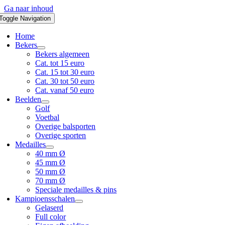
Ga naar inhoud
Toggle Navigation
Home
Bekers
Bekers algemeen
Cat. tot 15 euro
Cat. 15 tot 30 euro
Cat. 30 tot 50 euro
Cat. vanaf 50 euro
Beelden
Golf
Voetbal
Overige balsporten
Overige sporten
Medailles
40 mm Ø
45 mm Ø
50 mm Ø
70 mm Ø
Speciale medailles & pins
Kampioensschalen
Gelaserd
Full color