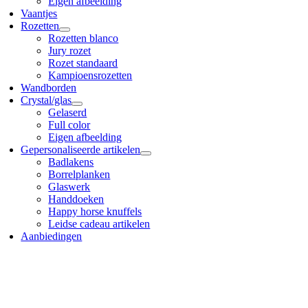
Eigen afbeelding
Vaantjes
Rozetten
Rozetten blanco
Jury rozet
Rozet standaard
Kampioensrozetten
Wandborden
Crystal/glas
Gelaserd
Full color
Eigen afbeelding
Gepersonaliseerde artikelen
Badlakens
Borrelplanken
Glaswerk
Handdoeken
Happy horse knuffels
Leidse cadeau artikelen
Aanbiedingen