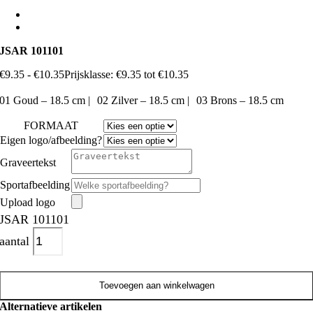
JSAR 101101
€
9.35
-
€
10.35
Prijsklasse: €9.35 tot €10.35
01 Goud – 18.5 cm | 02 Zilver – 18.5 cm | 03 Brons – 18.5 cm
FORMAAT
Eigen logo/afbeelding?
Graveertekst
Sportafbeelding
Upload logo
JSAR 101101
aantal
Toevoegen aan winkelwagen
Alternatieve artikelen