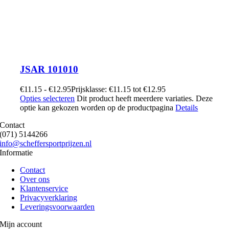
JSAR 101010
€
11.15
-
€
12.95
Prijsklasse: €11.15 tot €12.95
Opties selecteren
Dit product heeft meerdere variaties. Deze
optie kan gekozen worden op de productpagina
Details
Contact
(071) 5144266
info@scheffersportprijzen.nl
Informatie
Contact
Over ons
Klantenservice
Privacyverklaring
Leveringsvoorwaarden
Mijn account