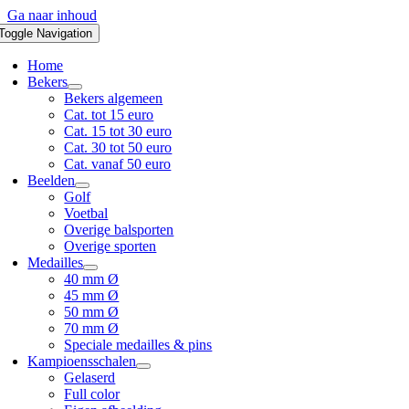
Ga naar inhoud
Toggle Navigation
Home
Bekers
Bekers algemeen
Cat. tot 15 euro
Cat. 15 tot 30 euro
Cat. 30 tot 50 euro
Cat. vanaf 50 euro
Beelden
Golf
Voetbal
Overige balsporten
Overige sporten
Medailles
40 mm Ø
45 mm Ø
50 mm Ø
70 mm Ø
Speciale medailles & pins
Kampioensschalen
Gelaserd
Full color