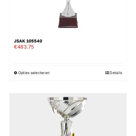
JSAK 105540
€
483.75
Opties selecteren
Details
Dit
product
heeft
meerdere
variaties.
Deze
optie
kan