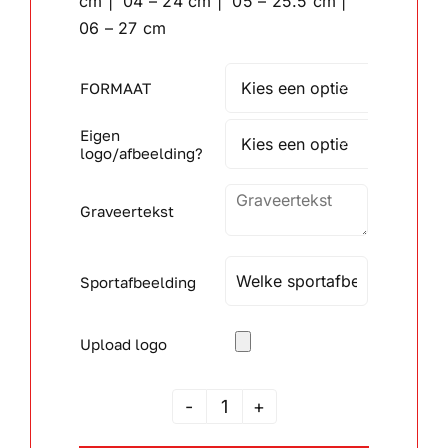
cm | 04 – 24 cm | 05 – 25.5 cm |
06 – 27 cm
Wandborden
FORMAAT

Crystal/glas
Eigen

logo/afbeelding?
Gepersonaliseerde artikelen
Graveertekst
Aanbiedingen
Sportafbeelding
Upload logo
JSAR