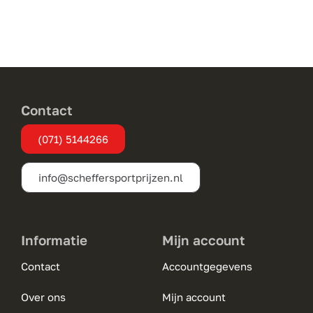
meerdere
variaties.
Deze
optie
kan
gekozen
Contact
worden
(071) 5144266
op
de
info@scheffersportprijzen.nl
productpagina
Informatie
Mijn account
Contact
Accountgegevens
Over ons
Mijn account