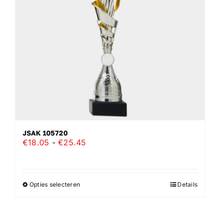
gekozen
worden
op
de
productpagina
JSAK 105720
Prijsklasse:
€
18.05
-
€
25.45
€18.05
tot
€25.45
Opties selecteren
Details
Dit
product
heeft