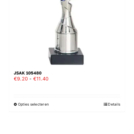
worden
op
de
productpagina
JSAK 105480
Prijsklasse:
€
9.20
-
€
11.40
€9.20
tot
€11.40
Opties selecteren
Details
Dit
product
heeft
meerdere