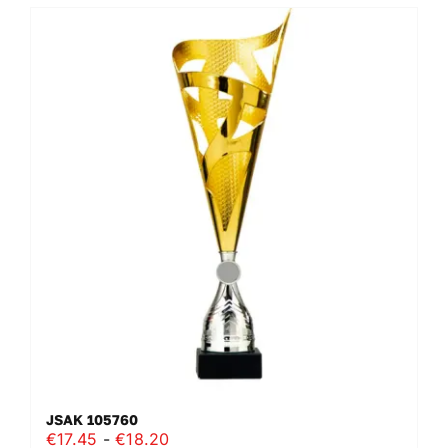
JSAK 105760
Prijsklasse:
€
17.45
-
€
18.20