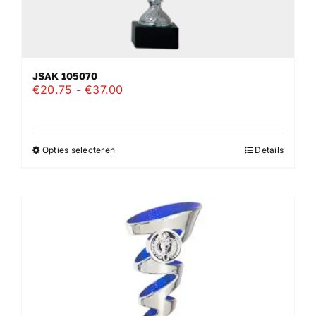
JSAK 105070
Prijsklasse:
€
20.75
-
€
37.00
€20.75
tot
€37.00
Opties selecteren
Details
Dit
product
heeft
meerdere
variaties.
Deze
optie
kan
gekozen