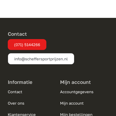
variaties.
Deze
optie
kan
gekozen
Contact
worden
(071) 5144266
op
de
info@scheffersportprijzen.nl
productpagina
Informatie
Mijn account
Contact
Accountgegevens
Over ons
Mijn account
Klantenservice
Mijn bestellingen