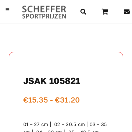
Ga
naar
Toggle
Navigation
inhoud
Home
Bekers
Beelden
JSAK 105821
Medailles
Prijsklasse:
€
15.35
-
€
31.20
Kampioensschalen
€15.35
Vaantjes
tot
01 – 27 cm | 02 – 30.5 cm | 03 – 35
€31.20
Rozetten