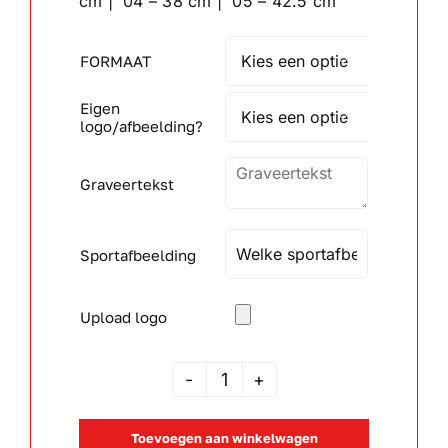
cm | 04 – 38 cm | 05 – 42.5 cm
Wandborden
FORMAAT

Eigen
Crystal/glas

logo/afbeelding?
Gepersonaliseerde artikelen
Graveertekst
Aanbiedingen
Sportafbeelding
Upload logo
JSAK
105821
Toevoegen aan winkelwagen