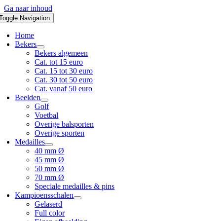
Ga naar inhoud
Toggle Navigation
Home
Bekers
Bekers algemeen
Cat. tot 15 euro
Cat. 15 tot 30 euro
Cat. 30 tot 50 euro
Cat. vanaf 50 euro
Beelden
Golf
Voetbal
Overige balsporten
Overige sporten
Medailles
40 mm Ø
45 mm Ø
50 mm Ø
70 mm Ø
Speciale medailles & pins
Kampioensschalen
Gelaserd
Full color