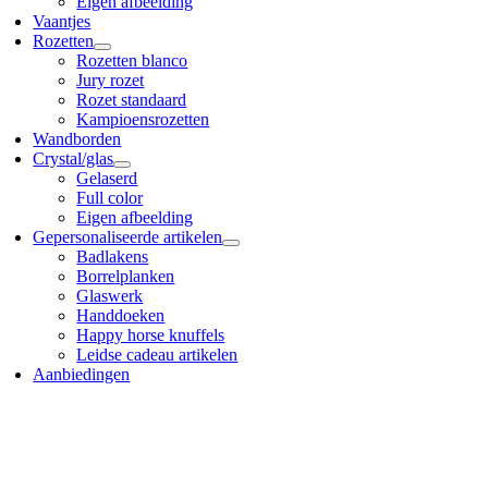
Eigen afbeelding
Vaantjes
Rozetten
Rozetten blanco
Jury rozet
Rozet standaard
Kampioensrozetten
Wandborden
Crystal/glas
Gelaserd
Full color
Eigen afbeelding
Gepersonaliseerde artikelen
Badlakens
Borrelplanken
Glaswerk
Handdoeken
Happy horse knuffels
Leidse cadeau artikelen
Aanbiedingen