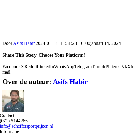
Door
Asifs Habir
|
2024-01-14T11:31:28+01:00
januari 14, 2024
|
Share This Story, Choose Your Platform!
Facebook
X
Reddit
LinkedIn
WhatsApp
Telegram
Tumblr
Pinterest
Vk
Xi
mail
Over de auteur:
Asifs Habir
Contact
(071) 5144266
info@scheffersportprijzen.nl
Informatie