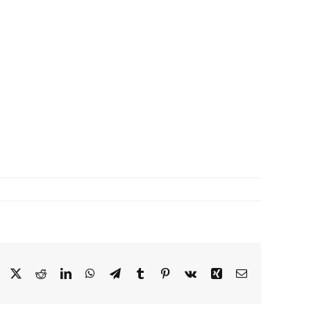
Facebook
X
Reddit
LinkedIn
WhatsApp
Telegram
Tumblr
Pinterest
Vk
Xing
E-
mail