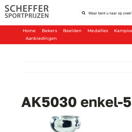
Ga
naar
Zoeken
inhoud
naar:
Home
Bekers
Beelden
Medailles
Kampio
Aanbiedingen
AK5030 enkel-