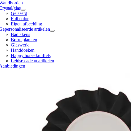
Wandborden
Crystal/glas
Gelaserd
Full color
Eigen afbeelding
Gepersonaliseerde artikelen
Badlakens
Borrelplanken
Glaswerk
Handdoeken
Happy horse knuffels
Leidse cadeau artikelen
Aanbiedingen