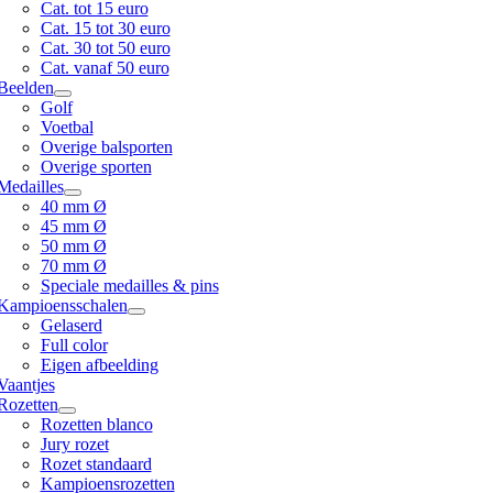
Cat. tot 15 euro
Cat. 15 tot 30 euro
Cat. 30 tot 50 euro
Cat. vanaf 50 euro
Beelden
Golf
Voetbal
Overige balsporten
Overige sporten
Medailles
40 mm Ø
45 mm Ø
50 mm Ø
70 mm Ø
Speciale medailles & pins
Kampioensschalen
Gelaserd
Full color
Eigen afbeelding
Vaantjes
Rozetten
Rozetten blanco
Jury rozet
Rozet standaard
Kampioensrozetten