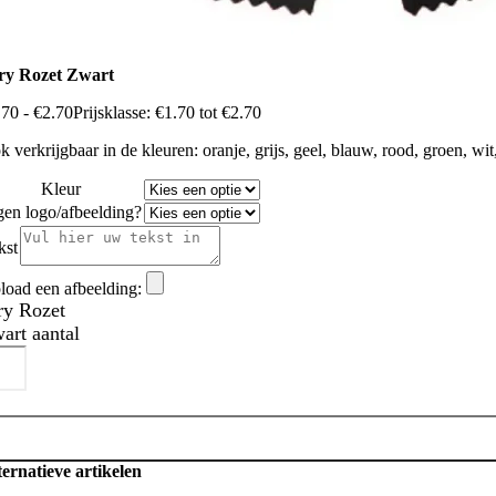
ry Rozet Zwart
.70
-
€
2.70
Prijsklasse: €1.70 tot €2.70
 verkrijgbaar in de kleuren: oranje, grijs, geel, blauw, rood, groen, wit
Kleur
gen logo/afbeelding?
kst
load een afbeelding:
ry Rozet
art aantal
ternatieve artikelen