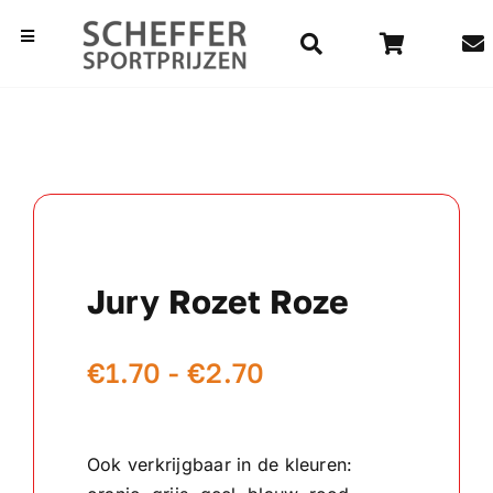
Ga
naar
Toggle
Navigation
inhoud
Home
Bekers
Beelden
Jury Rozet Roze
Medailles
Prijsklasse:
€
1.70
-
€
2.70
Kampioensschalen
€1.70
Vaantjes
tot
Ook verkrijgbaar in de kleuren:
€2.70
Rozetten