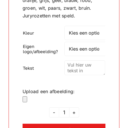
oranje, grijs, geel, blauw, rood,
groen, wit, paars, zwart, bruin.
Wandborden
Juryrozetten met speld.
Crystal/glas
Kleur

Eigen
Gepersonaliseerde artikelen

logo/afbeelding?
Aanbiedingen
Tekst
Upload een afbeelding:
Jury
Rozet