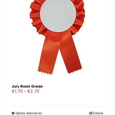
Jury Rozet Oranje
Prijsklasse:
€
1.70
-
€
2.70
€1.70
tot
€2.70
Opties selecteren
Details
Dit