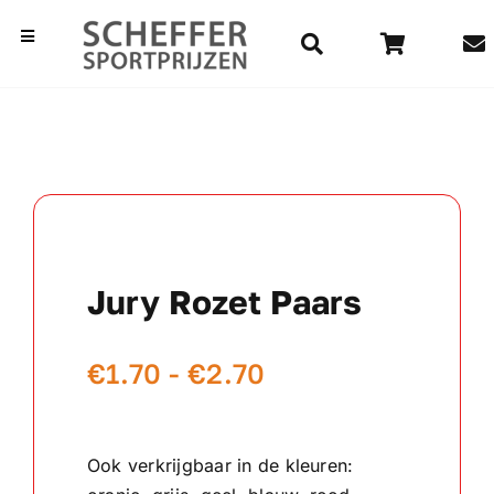
Ga
naar
Toggle
Navigation
inhoud
Home
Bekers
Beelden
Jury Rozet Paars
Medailles
Prijsklasse:
€
1.70
-
€
2.70
Kampioensschalen
€1.70
Vaantjes
tot
Ook verkrijgbaar in de kleuren:
€2.70
Rozetten