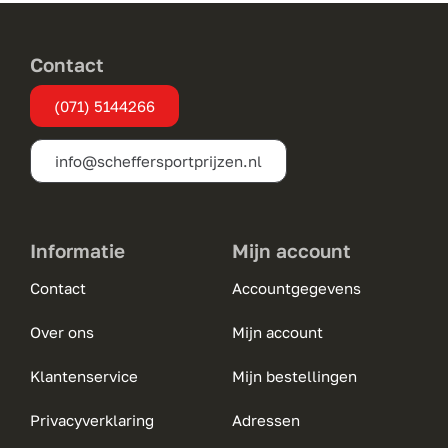
kan
gekozen
Contact
worden
(071) 5144266
op
de
info@scheffersportprijzen.nl
productpagina
Informatie
Mijn account
Contact
Accountgegevens
Over ons
Mijn account
Klantenservice
Mijn bestellingen
Privacyverklaring
Adressen