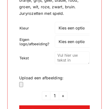
oranje, grijs, geel, blauw, rood,
groen, wit, roze, zwart, bruin.
Wandborden
Juryrozetten met speld.
Crystal/glas
Kleur

Eigen
Gepersonaliseerde artikelen

logo/afbeelding?
Aanbiedingen
Tekst
Upload een afbeelding:
Jury
Rozet