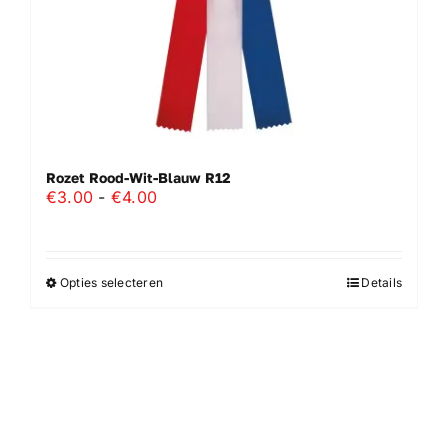
Rozet Rood-Wit-Blauw R12
Prijsklasse:
€
3.00
-
€
4.00
€3.00
tot
€4.00
Opties selecteren
Details
Dit
product
heeft
meerdere
variaties.
Deze
optie