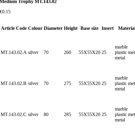
Medium Trophy MT.143.02
€
0.15
Article Code
Colour
Diameter
Height
Base size
Insert
Materia
marble
MT.143.02.A
silver
70
260
55X55X20
25
plastic met
metal
marble
MT.143.02.B
silver
70
275
55X55X20
25
plastic met
metal
marble
MT.143.02.C
silver
80
285
55X55X20
25
plastic met
metal