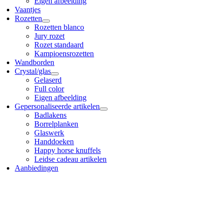
Eigen afbeelding
Vaantjes
Rozetten
Rozetten blanco
Jury rozet
Rozet standaard
Kampioensrozetten
Wandborden
Crystal/glas
Gelaserd
Full color
Eigen afbeelding
Gepersonaliseerde artikelen
Badlakens
Borrelplanken
Glaswerk
Handdoeken
Happy horse knuffels
Leidse cadeau artikelen
Aanbiedingen