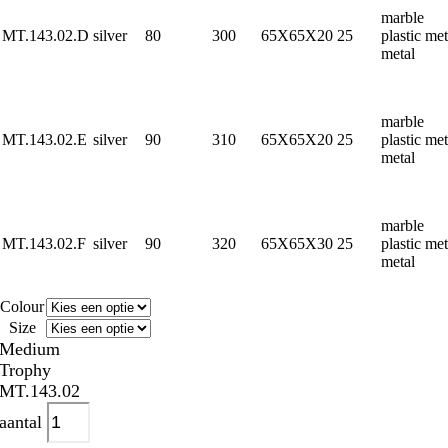
marble
MT.143.02.D
silver
80
300
65X65X20
25
plastic met
metal
marble
MT.143.02.E
silver
90
310
65X65X20
25
plastic met
metal
marble
MT.143.02.F
silver
90
320
65X65X30
25
plastic met
metal
Colour
Size
Medium
Trophy
MT.143.02
aantal