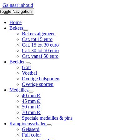
Ga naar inhoud
Toggle Navigation
Home
Bekers
Bekers algemeen
Cat. tot 15 euro
Cat. 15 tot 30 euro
Cat. 30 tot 50 euro
Cat. vanaf 50 euro
Beelden
Golf
Voetbal
Overige balsporten
Overige sporten
Medailles
40 mm Ø
45 mm Ø
50 mm Ø
70 mm Ø
Speciale medailles & pins
Kampioensschalen
Gelaserd
Full color