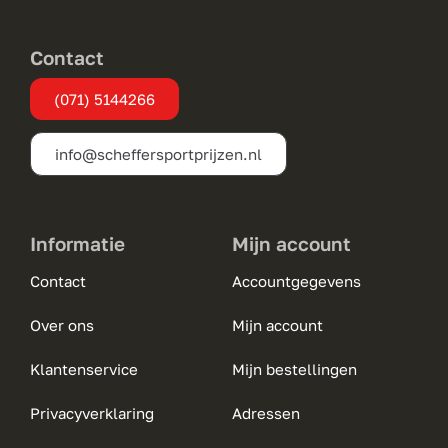
kan
gekozen
Contact
worden
(071) 5144266
op
de
info@scheffersportprijzen.nl
productpagina
Informatie
Mijn account
Contact
Accountgegevens
Over ons
Mijn account
Klantenservice
Mijn bestellingen
Privacyverklaring
Adressen