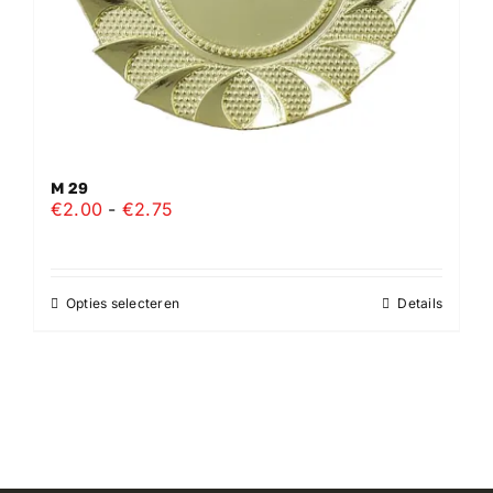
productpagina
M 29
Prijsklasse:
€
2.00
-
€
2.75
€2.00
tot
€2.75
Opties selecteren
Details
Dit
product
heeft
meerdere
variaties.
Deze
optie