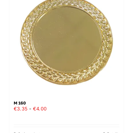
M 160
Prijsklasse:
€
3.35
-
€
4.00
€3.35
tot
€4.00