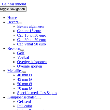
Ga naar inhoud
Toggle Navigation
Home
Bekers
Bekers algemeen
Cat. tot 15 euro
Cat. 15 tot 30 euro
Cat. 30 tot 50 euro
Cat. vanaf 50 euro
Beelden
Golf
Voetbal
Overige balsporten
Overige sporten
Medailles
40 mm Ø
45 mm Ø
50 mm Ø
70 mm Ø
Speciale medailles & pins
Kampioensschalen
Gelaserd
Full color