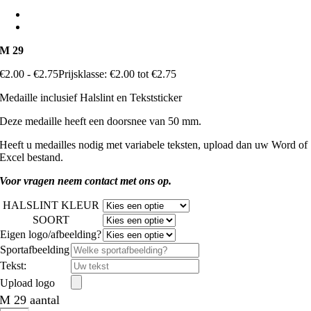
M 29
€
2.00
-
€
2.75
Prijsklasse: €2.00 tot €2.75
Medaille inclusief Halslint en Tekststicker
Deze medaille heeft een doorsnee van 50 mm.
Heeft u medailles nodig met variabele teksten, upload dan uw Word of
Excel bestand.
Voor vragen neem contact met ons op.
HALSLINT KLEUR
SOORT
Eigen logo/afbeelding?
Sportafbeelding
Tekst:
Upload logo
M 29 aantal