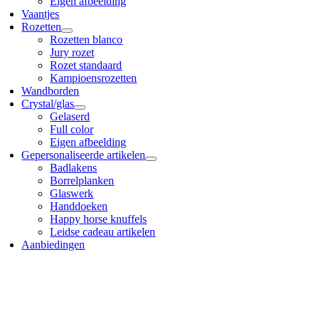
Eigen afbeelding
Vaantjes
Rozetten
Rozetten blanco
Jury rozet
Rozet standaard
Kampioensrozetten
Wandborden
Crystal/glas
Gelaserd
Full color
Eigen afbeelding
Gepersonaliseerde artikelen
Badlakens
Borrelplanken
Glaswerk
Handdoeken
Happy horse knuffels
Leidse cadeau artikelen
Aanbiedingen