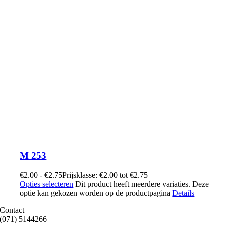
M 253
€
2.00
-
€
2.75
Prijsklasse: €2.00 tot €2.75
Opties selecteren
Dit product heeft meerdere variaties. Deze
optie kan gekozen worden op de productpagina
Details
Contact
(071) 5144266