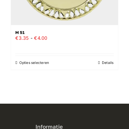
M 51
Prijsklasse:
€
3.35
-
€
4.00
€3.35
tot
€4.00
Opties selecteren
Details
Dit
product
heeft
meerdere
variaties.
Deze
optie
kan
gekozen
Informatie