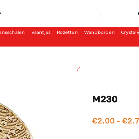
ensschalen
Vaantjes
Rozetten
Wandborden
Crystal/
M230
€
2.00
-
€
2.