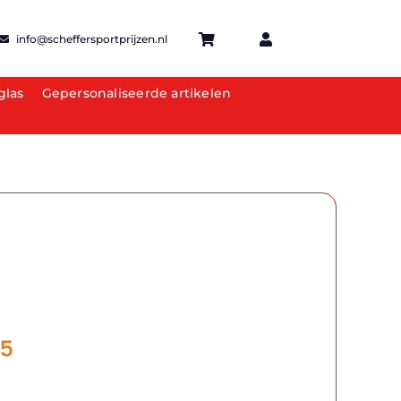
info@scheffersportprijzen.nl
glas
Gepersonaliseerde artikelen
Prijsklasse:
75
€2.00