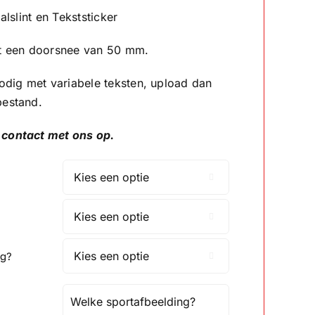
tot
alslint en Tekststicker
€2.75
ft een doorsnee van 50 mm.
odig met variabele teksten, upload dan
bestand.
contact met ons op.


ng?
