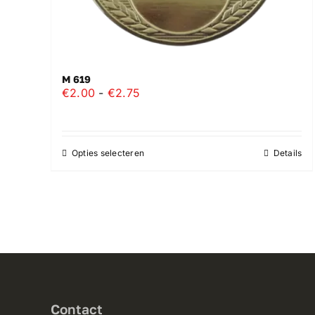
M 619
Prijsklasse:
€
2.00
-
€
2.75
€2.00
tot
€2.75
Opties selecteren
Details
Dit
product
heeft
meerdere
variaties.
Deze
optie
kan
gekozen
Contact