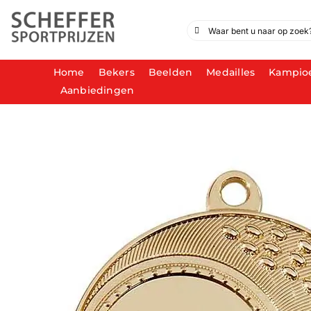
Ga
naar
Zoeken
inhoud
naar:
Home
Bekers
Beelden
Medailles
Kampio
Aanbiedingen