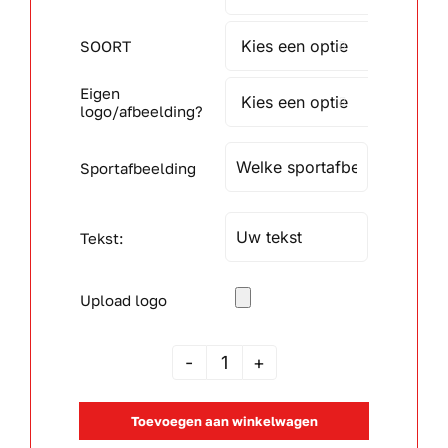
SOORT

Eigen

logo/afbeelding?
Sportafbeelding
Tekst:
Upload logo
ME
04
Toevoegen aan winkelwagen
aantal