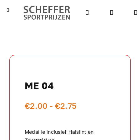
Ga
naar
Toggle
Navigation
inhoud
Home
Bekers
Beelden
ME 04
Medailles
Prijsklasse:
€
2.00
-
€
2.75
Kampioensschalen
€2.00
Vaantjes
tot
Medaille inclusief Halslint en
€2.75
Rozetten