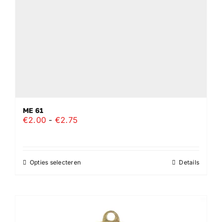
ME 61
Prijsklasse:
€
2.00
-
€
2.75
€2.00
tot
€2.75
Opties selecteren
Details
Dit
product
heeft
meerdere
variaties.