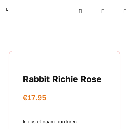
Ga
naar
Toggle
Navigation
inhoud
Home
Bekers
Beelden
Rabbit Richie Rose
Medailles
€
17.95
Kampioensschalen
Vaantjes
Inclusief naam borduren
Rozetten