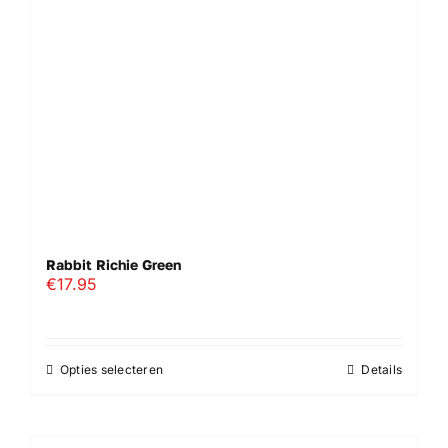
gekozen
worden
op
de
productpagina
Rabbit Richie Green
€
17.95
Opties selecteren
Details