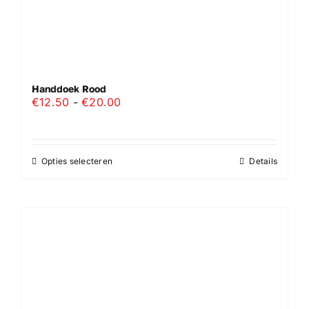
Handdoek Rood
Prijsklasse:
€
12.50
-
€
20.00
€12.50
tot
€20.00
Opties selecteren
Details
Dit
product
heeft
meerdere
variaties.
Deze
optie
kan