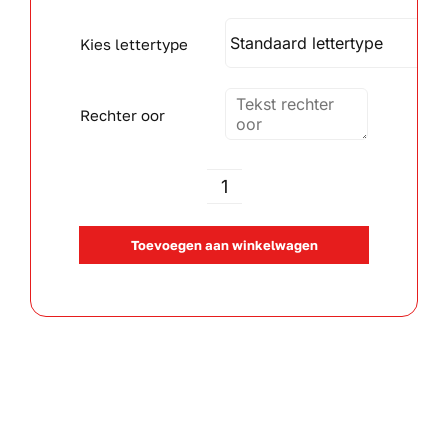
Kies lettertype
Wandborden
Crystal/glas
Rechter oor
Gepersonaliseerde artikelen
Rabbit
Aanbiedingen
Richie
Toevoegen aan winkelwagen
Rose
aantal