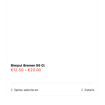
gekozen
worden
op
de
productpagina
Bierpul Bremen 50 Cl
Prijsklasse:
€
12.50
-
€
20.00
€12.50
tot
€20.00
Opties selecteren
Details
Dit
product
heeft