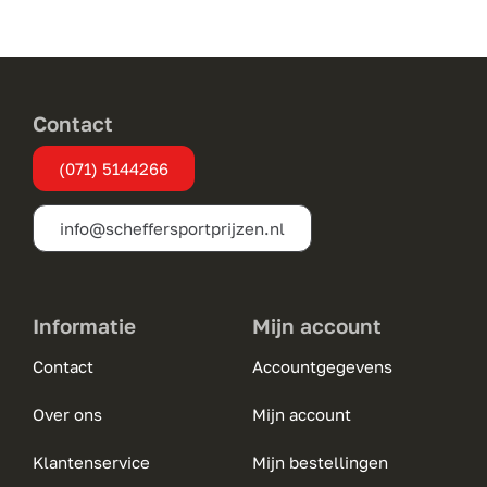
Deze
optie
kan
gekozen
Contact
worden
(071) 5144266
op
de
info@scheffersportprijzen.nl
productpagina
Informatie
Mijn account
Contact
Accountgegevens
Over ons
Mijn account
Klantenservice
Mijn bestellingen