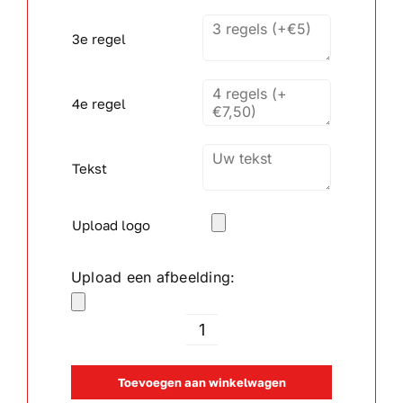
3e regel
4e regel
Tekst
Upload logo
Upload een afbeelding:
Bierglas
Munich
Toevoegen aan winkelwagen
40