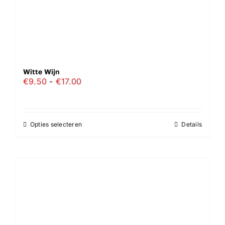
Witte Wijn
Prijsklasse:
€
9.50
-
€
17.00
€9.50
tot
€17.00
Opties selecteren
Details
Dit
product
heeft
meerdere
variaties.
Deze
optie
kan