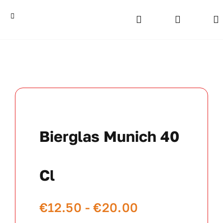
Ga
naar
Toggle
Navigation
inhoud
Home
Bekers
Beelden
Bierglas Munich 40
Medailles
Kampioensschalen
Cl
Vaantjes
Prijsklasse:
€
12.50
-
€
20.00
€12.50
Rozetten