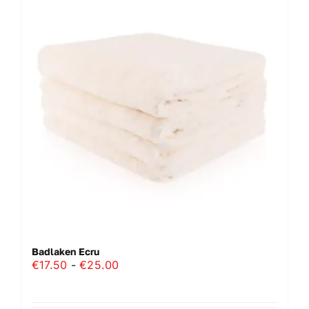
Badlaken Ecru
Prijsklasse:
€
17.50
-
€
25.00
€17.50
tot