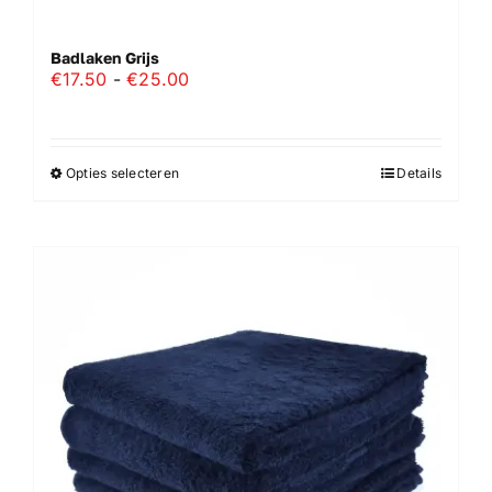
Badlaken Grijs
Prijsklasse:
€
17.50
-
€
25.00
€17.50
tot
€25.00
Opties selecteren
Details
Dit
product
heeft
meerdere
variaties.
Deze
optie
kan
gekozen
worden
op