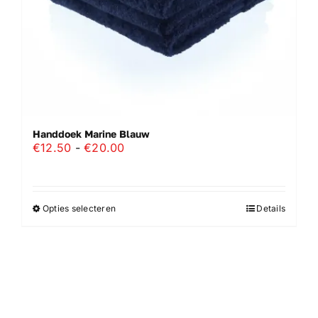
de
productpagina
Handdoek Marine Blauw
Prijsklasse:
€
12.50
-
€
20.00
€12.50
tot
€20.00
Opties selecteren
Details
Dit
product
heeft
meerdere
variaties.
Deze