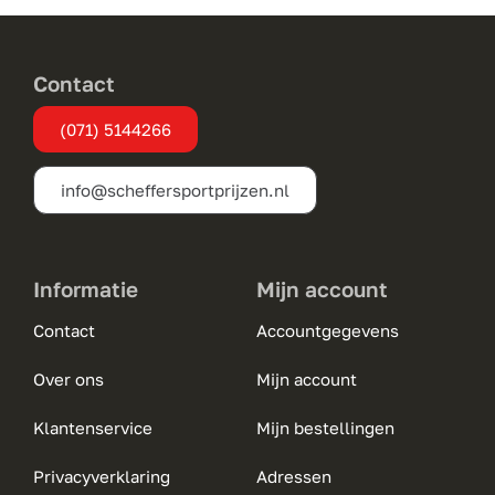
optie
kan
gekozen
Contact
worden
(071) 5144266
op
de
info@scheffersportprijzen.nl
productpagina
Informatie
Mijn account
Contact
Accountgegevens
Over ons
Mijn account
Klantenservice
Mijn bestellingen
Privacyverklaring
Adressen