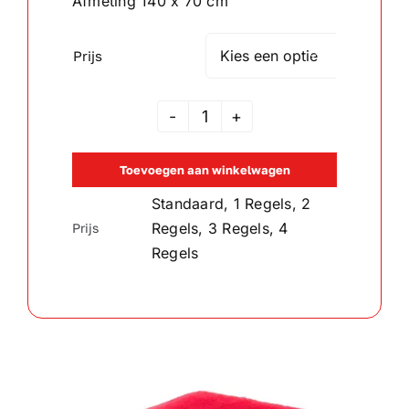
Afmeting 140 x 70 cm
Wandborden
Prijs

Crystal/glas
Badlaken
Gepersonaliseerde artikelen
Rood
Toevoegen aan winkelwagen
aantal
Aanbiedingen
Standaard, 1 Regels, 2
Regels, 3 Regels, 4
Prijs
Regels