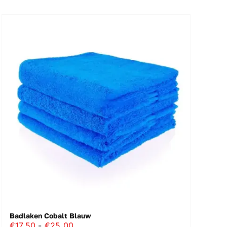
Badlaken Cobalt Blauw
Prijsklasse:
€
17.50
-
€
25.00