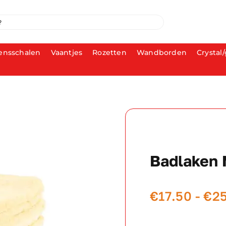
ensschalen
Vaantjes
Rozetten
Wandborden
Crystal/
Badlaken 
€
17.50
-
€
2