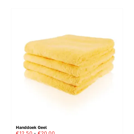
Handdoek Geel
Prijsklasse:
€
12.50
-
€
20.00