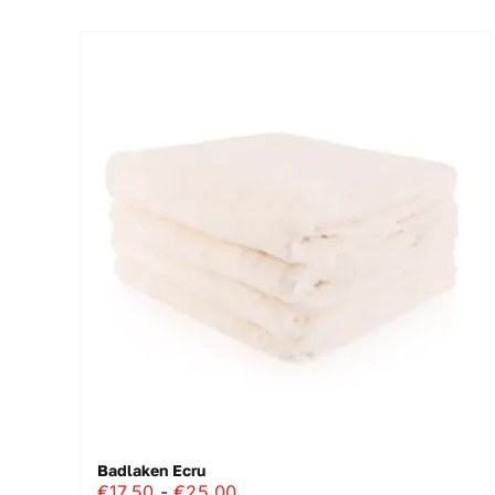
Badlaken Ecru
Prijsklasse:
€
17.50
-
€
25.00