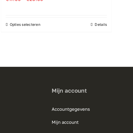
€17.50
tot
€25.00
Opties selecteren
Details
Dit
product
heeft
meerdere
variaties.
Deze
optie
kan
gekozen
Mijn account
worden
op
Accountgegevens
de
productpagina
Mijn account