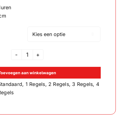
tot
duren
€25.00
 cm

Badlaken
Maisgeel
Toevoegen aan winkelwagen
aantal
Standaard, 1 Regels, 2 Regels, 3 Regels, 4
Regels