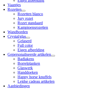
Eigen afbeelding
Vaantjes
Rozetten
Rozetten blanco
Jury rozet
Rozet standaard
Kampioensrozetten
Wandborden
Crystal/glas
Gelaserd
Full color
Eigen afbeelding
Gepersonaliseerde artikelen
Badlakens
Borrelplanken
Glaswerk
Handdoeken
Happy horse knuffels
Leidse cadeau artikelen
Aanbiedingen