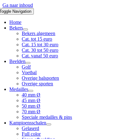
Ga naar inhoud
Toggle Navigation
Home
Bekers
Bekers algemeen
Cat. tot 15 euro
Cat. 15 tot 30 euro
Cat. 30 tot 50 euro
Cat. vanaf 50 euro
Beelden
Golf
Voetbal
Overige balsporten
Overige sporten
Medailles
40 mm Ø
45 mm Ø
50 mm Ø
70 mm Ø
Speciale medailles & pins
Kampioensschalen
Gelaserd
Full color