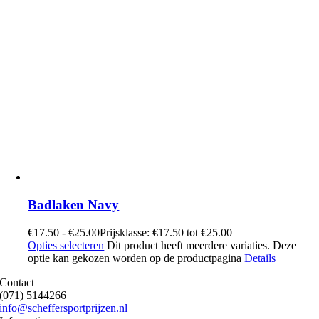
Badlaken Navy
€
17.50
-
€
25.00
Prijsklasse: €17.50 tot €25.00
Opties selecteren
Dit product heeft meerdere variaties. Deze
optie kan gekozen worden op de productpagina
Details
Contact
(071) 5144266
info@scheffersportprijzen.nl