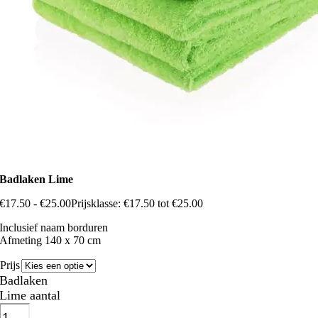
Badlaken Lime
€
17.50
-
€
25.00
Prijsklasse: €17.50 tot €25.00
Inclusief naam borduren
Afmeting 140 x 70 cm
Prijs
Badlaken
Lime aantal