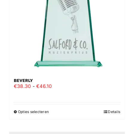
gekozen
worden
op
de
productpagina
BEVERLY
Prijsklasse:
€
38.30
-
€
46.10
€38.30
tot
€46.10
Opties selecteren
Details
Dit
product
heeft