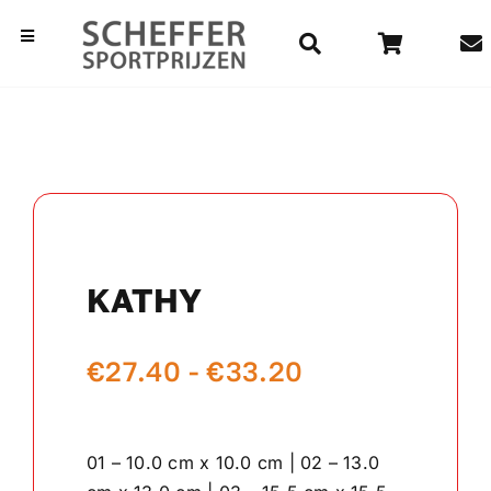
Ga
naar
Toggle
Navigation
inhoud
Home
Bekers
Beelden
KATHY
Medailles
Prijsklasse:
€
27.40
-
€
33.20
Kampioensschalen
€27.40
Vaantjes
tot
01 – 10.0 cm x 10.0 cm | 02 – 13.0
€33.20
Rozetten