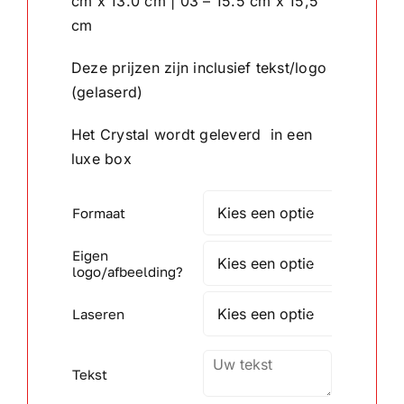
cm x 13.0 cm | 03 – 15.5 cm x 15,5
cm
Wandborden
Deze prijzen zijn inclusief tekst/logo
(gelaserd)
Crystal/glas
Het Crystal wordt geleverd in een
Gepersonaliseerde artikelen
luxe box
Aanbiedingen
Formaat

Eigen

logo/afbeelding?
Laseren

Tekst