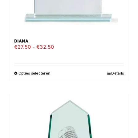
DIANA
Prijsklasse:
€
27.50
-
€
32.50
€27.50
tot
€32.50
Opties selecteren
Details
Dit
product
heeft
meerdere
variaties.
Deze
optie
kan